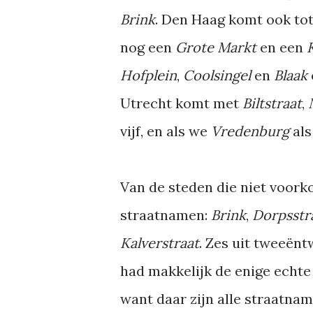
Brink
. Den Haag komt ook tot
nog een
Grote Markt
en een
Hofplein
,
Coolsingel
en
Blaak
Utrecht komt met
Biltstraat
,
vijf, en als we
Vredenburg
al
Van de steden die niet voork
straatnamen:
Brink
,
Dorpsstr
Kalverstraat
. Zes uit tweeën
had makkelijk de enige echt
want daar zijn alle straatnam