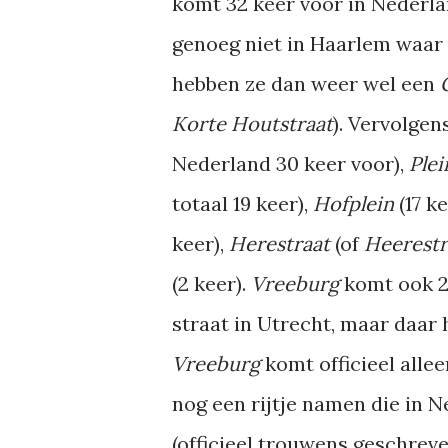
komt 32 keer voor in Nederl
genoeg niet in Haarlem waar 
hebben ze dan weer wel een
Korte Houtstraat
). Vervolgen
Nederland 30 keer voor),
Ple
totaal 19 keer),
Hofplein
(17 k
keer),
Herestraat
(of
Heerestr
(2 keer).
Vreeburg
komt ook 2
straat in Utrecht, maar daar
Vreeburg
komt officieel alle
nog een rijtje namen die in
(officieel trouwens geschrev