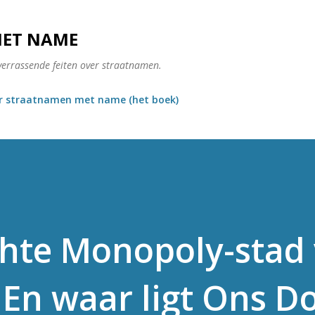
Doorgaan naar hoofdcontent
MET NAME
verrassende feiten over straatnamen.
r straatnamen met name (het boek)
chte Monopoly-stad
En waar ligt Ons D