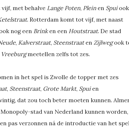
 vijf, met behalve
Lange Poten
,
Plein
en
Spui
ook
Ketelstraat
. Rotterdam komt tot vijf, met naast
ook nog een
Brink
en een
Houtstraat
. De stad
Neude
,
Kalverstraat
,
Steenstraat
en
Zijlweg
ook t
s
Vreeburg
meetellen zelfs tot zes.
omen in het spel is Zwolle de topper met zes
aat
,
Steenstraat
,
Grote Markt
,
Spui
en
twintig, dat zou toch beter moeten kunnen. Alme
e Monopoly-stad van Nederland kunnen worden,
en pas verzonnen ná de introductie van het spel