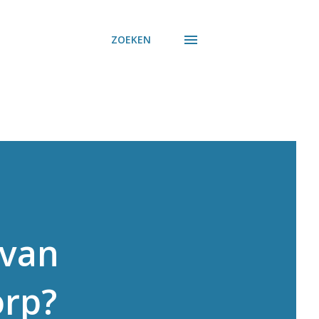
ZOEKEN
 van
orp?