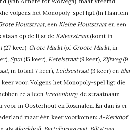
and (van Almere tot Wolvega), maar vreemd
die volgens het Monopoly-spel ligt (In Haarlem
Grote Houtstraat
, een
Kleine Houtstraat
en een
s staan op de lijst de
Kalverstraat
(komt in
in
(27 keer),
Grote Markt
(of
Groote Markt
, in
eer),
Spui
(15 keer),
Ketelstraat
(9 keer),
Zijlweg
(9
aat
, in totaal 7 keer),
Leidsestraat
(3 keer) en
Bla
 keer voor. Volgens het Monopoly-spel ligt die
 hebben ze alleen
Vredenburg
; de straatnaam
en voor in Oosterhout en Rosmalen. En dan is er
 Nederland maar één keer voorkomen:
A-Kerkhof
en als
Akerkhof
),
Barteljorisstraat
,
Biltstraat
,