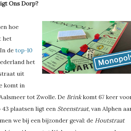
ligt Ons Dorp?
ken hoe
t het
 In de
top-10
Nederland het
traat uit
ie komt in
 Aalsmeer tot Zwolle. De
Brink
komt 67 keer voor
 43 plaatsen ligt een
Steenstraat
, van Alphen aa
omen we bij een bijzonder geval: de
Houtstraat