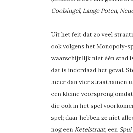
Coolsingel
,
Lange Poten
,
Neu
Uit het feit dat zo veel stra
ook volgens het Monopoly-spe
waarschijnlijk niet één stad
dat is inderdaad het geval. S
meer dan vier straatnamen ui
een kleine voorsprong omdat
die ook in het spel voorkome
spel; daar hebben ze niet all
nog een
Ketelstraat
, een
Spui