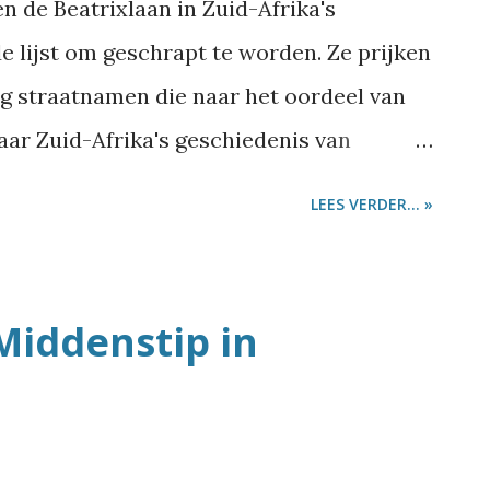
 de Beatrixlaan in Zuid-Afrika's
e lijst om geschrapt te worden. Ze prijken
ig straatnamen die naar het oordeel van
ar Zuid-Afrika's geschiedenis van
llen worden hernoemd naar onder andere
LEES VERDER... »
tegen de apartheid. De naamsveranderingen
heid in de gemeenteraad noodzakelijk
stad te 'herbouwen'. Koningin Wilhelmina
iddenstip in
men met Afrikaner houwdegens als
dom en Paul Kruger op de mestvaalt van
men. Dat is niet zo goed nieuws voor de
dse Ambassade die enkele jaren geleden