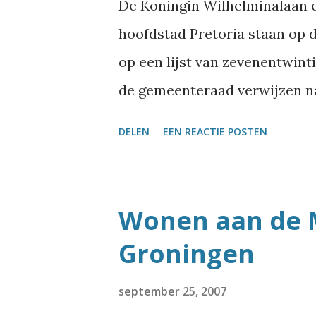
De Koningin Wilhelminalaan en
hoofdstad Pretoria staan op d
op een lijst van zevenentwint
de gemeenteraad verwijzen na
onderdrukking De straten zu
DELEN
EEN REACTIE POSTEN
verzetshelden uit de strijd 
worden door de ANC-meerder
geacht om de erfenis van de 
Wonen aan de M
en Beatrix lijken daarmee sa
Groningen
Hendrik Verwoerd, Hans Strij
de geschiedenis terecht te ko
september 25, 2007
medewerkers van de Nederlan