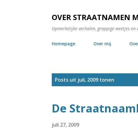
OVER STRAATNAMEN 
Opmerkelijke verhalen, grappige weetjes en 
Homepage
Over mij
Ove
P
Posts uit juli, 2009 tonen
o
s
De Straatnaam
t
s
juli 27, 2009