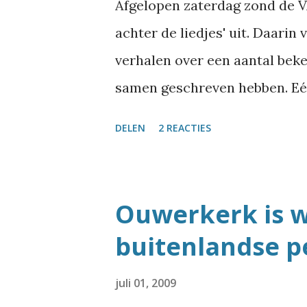
Afgelopen zaterdag zond de 
achter de liedjes' uit. Daarin
verhalen over een aantal bek
samen geschreven hebben. Eén
over straatnamen! Harry Jekk
DELEN
2 REACTIES
hoe hij zich ooit in een dron
straatnaam naar je vernoemd t
Ostadelaan en ik vraag me af:
Ouwerkerk is w
met z'n naam op een bord kwa
buitenlandse p
En dan komt 't Jozef Israëlplei
zijn? dat-ie zomaar hier in Ho
juli 01, 2009
in Israël een Jozefhollandplei