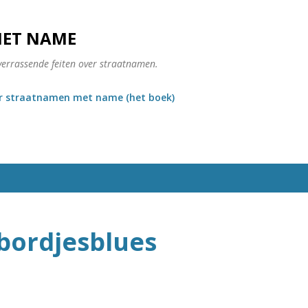
Doorgaan naar hoofdcontent
MET NAME
verrassende feiten over straatnamen.
r straatnamen met name (het boek)
bordjesblues