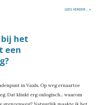
raatnamen heeft? Dan zouden ze daar mooi
LEES VERDER... »
het spel kunnen maken. Tijdens die
ede vraag zich aan: waar ligt Ons Dorp?
ken hoe bijzonder die straatnamen uit het
bij het
 In de top-10 met straatnamen die in het
t een
en, staat één straat uit Monopoly: de
g?
derland 315 keer voor, van Aalsmeer tot
r voor, van Almelo tot Zuidwolde. Op 43
, van Alphen aan den Rijn tot in Zwolle.
andenpunt in Vaals. Op weg ernaartoe
er geval: de Houtstraat komt 32 keer
g. Dat klinkt erg onlogisch... waarom
e tot Wolvega), maar vreemd...
e grenzenweg? Natuurlijk maakte ik het