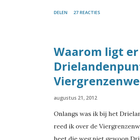
stad te vinden die al die st
DELEN
27 REACTIES
hun geheel eigen editie van 
zoektocht diende nog een twe
Laten we eerst eens even kij
Waarom ligt er 
Monopoly-spel eigenlijk zijn.
Drielandenpun
Nederland het meest voorkom
Viergrenzenwe
Dorpsstraat . Die komt in Ne
Zwolle. De Brink komt 67 kee
augustus 21, 2012
plaatsen ligt een Steenstraat 
Onlangs was ik bij het Driel
Dan komen we bij een bijzond
reed ik over de Viergrenzenwe
voor in Nederland (van Almer
heet die weg niet gewoon Dri