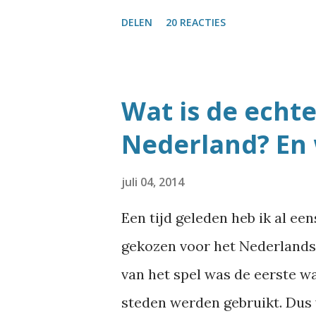
meest voorkomende Nederland
DELEN
20 REACTIES
wat schrijf over bijzondere s
Szydlowskiplein of Wroetende
namen zoals Nijdjipstrjitte o
Wat is de echt
best veel straatnamen die hee
Nederland? En 
ruimte voor echt unieke str
komen er eigenlijk best vaak
juli 04, 2014
je haast niet voor kunt stelle
Een tijd geleden heb ik al ee
heb het eindelijk uitgezocht
gekozen voor het Nederlands
ben ik weer eens in de BAG-d
van het spel was de eerste w
de Basisregistraties Adressen
steden werden gebruikt. Dus v