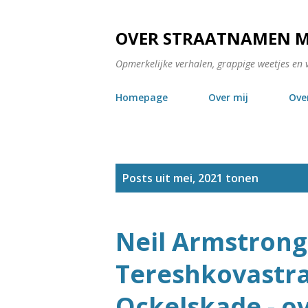
OVER STRAATNAMEN 
Opmerkelijke verhalen, grappige weetjes en 
Homepage
Over mij
Ove
P
Posts uit mei, 2021 tonen
o
s
Neil Armstrong
t
Tereshkovastr
s
Ockelskade - o