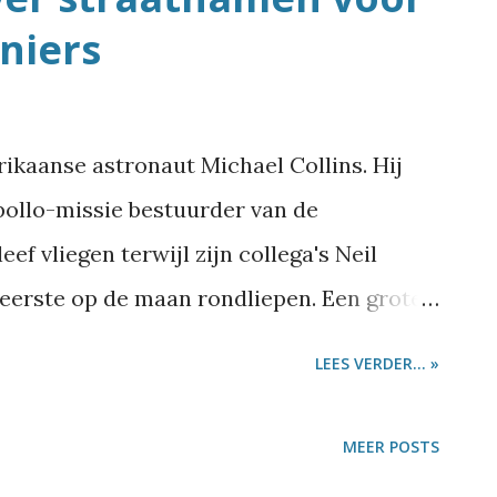
niers
ikaanse astronaut Michael Collins. Hij
Apollo-missie bestuurder van de
 vliegen terwijl zijn collega's Neil
 eerste op de maan rondliepen. Een grote
ge zijn pioniersrol in de bemande
LEES VERDER... »
land acht straten naar hem genoemd. Maar
waar straten naar genoemd zijn. Een
MEER POSTS
gelijk een rondje langs mijlpalen uit de