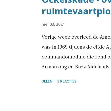
ruimtevaartpio
mei 03, 2021
Vorige week overleed de Amer
was in 1969 tijdens de elfde 
commandomodule die rond bleef
Armstrong en Buzz Aldrin als
stap voor de mensheid. Vanwe
DELEN
3 REACTIES
ruimtevaart zijn er in Neder
er zijn meer ruimtevaarders 
rondje langs die straten is te