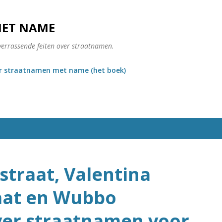
Doorgaan naar hoofdcontent
MET NAME
verrassende feiten over straatnamen.
r straatnamen met name (het boek)
straat, Valentina
aat en Wubbo
ver straatnamen voor