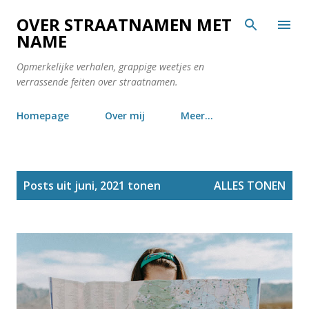
Doorgaan naar hoofdcontent
OVER STRAATNAMEN MET
NAME
Opmerkelijke verhalen, grappige weetjes en
verrassende feiten over straatnamen.
Homepage
Over mij
Meer…
P
Posts uit juni, 2021 tonen
ALLES TONEN
o
s
t
s