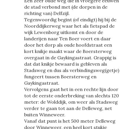
Een zeer oude weg die in vroegere eeuwen
de stad verbond met (de dorpen in de
richting van) Delfzijl.
Tegenwoordig begint (of eindigt) hij bij de
Noorddijkerweg waar het als fietspad de
wijk Lewenborg uitkomt en door de
landerijen naar Ten Boer voert en daar
door het dorp als oude hoofdstraat een
kort knikje maakt waar de Boersterweg
overgaat in de Gaykingastraat. Grappig is
dat dat knikje bewaard is gebleven als
Stadsweg en dus als verbindingsweg(getje)
fungeert tussen Boersterweg en
Gaykingastraat.
Vervolgens gaat het in een rechte lijn door
tot de eerste onderbreking van slechts 120
meter: de Wolddijk, om weer als Stadsweg
verder te gaan tot aan de Delleweg, net
buiten Winneweer.
Vanaf dat punt is het 500 meter Delleweg
door Winneweer, een heel kort stukje