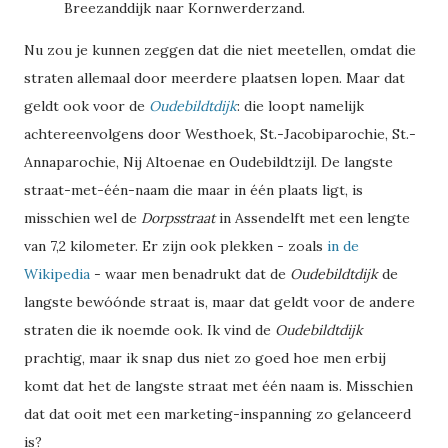
Breezanddijk naar Kornwerderzand.
Nu zou je kunnen zeggen dat die niet meetellen, omdat die
straten allemaal door meerdere plaatsen lopen. Maar dat
geldt ook voor de
Oudebildtdijk
: die loopt namelijk
achtereenvolgens door Westhoek, St.-Jacobiparochie, St.-
Annaparochie, Nij Altoenae en Oudebildtzijl. De langste
straat-met-één-naam die maar in één plaats ligt, is
misschien wel de
Dorpsstraat
in Assendelft met een lengte
van 7,2 kilometer. Er zijn ook plekken - zoals
in de
Wikipedia
- waar men benadrukt dat de
Oudebildtdijk
de
langste bewóónde straat is, maar dat geldt voor de andere
straten die ik noemde ook. Ik vind de
Oudebildtdijk
prachtig, maar ik snap dus niet zo goed hoe men erbij
komt dat het de langste straat met één naam is. Misschien
dat dat ooit met een marketing-inspanning zo gelanceerd
is?