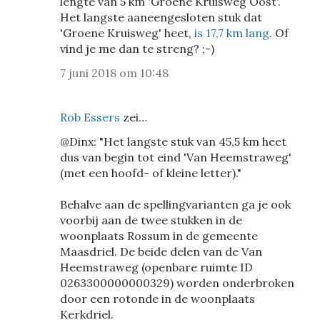
lengte van 5 km 'Groene Kruisweg Oost'.
Het langste aaneengesloten stuk dat
'Groene Kruisweg' heet,
is 17,7 km lang
. Of
vind je me dan te streng? ;-)
7 juni 2018 om 10:48
Rob Essers
zei…
@Dinx: "Het langste stuk van 45,5 km heet
dus van begin tot eind 'Van Heemstraweg'
(met een hoofd- of kleine letter)."
Behalve aan de spellingvarianten ga je ook
voorbij aan de twee stukken in de
woonplaats Rossum in de gemeente
Maasdriel. De beide delen van de Van
Heemstraweg (openbare ruimte ID
0263300000000329) worden onderbroken
door een rotonde in de woonplaats
Kerkdriel.