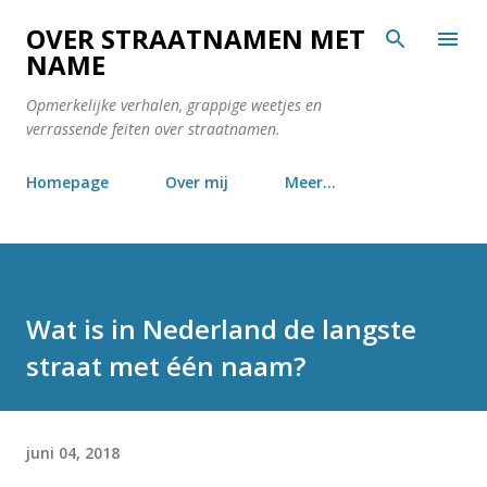
Doorgaan naar hoofdcontent
OVER STRAATNAMEN MET
NAME
Opmerkelijke verhalen, grappige weetjes en
verrassende feiten over straatnamen.
Homepage
Over mij
Meer…
Wat is in Nederland de langste
straat met één naam?
juni 04, 2018