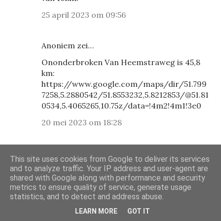
25 april 2023 om 09:56
Anoniem zei…
Ononderbroken Van Heemstraweg is 45,8
km:
https://www.google.com/maps/dir/51.799
7258,5.2880542/51.8553232,5.8212853/@51.81
0534,5.4065265,10.75z/data=!4m2!4m1!3e0
20 mei 2023 om 18:28
Dinx
zei…
This site uses cookies from Google to deliver its services
and to analyze traffic. Your IP address and user-agent are
Heel mooi @Anoniem, maar de route waar
shared with Google along with performance and security
je naar verwijst leidt niet van begin tot eind
metrics to ensure quality of service, generate usage
over de Van Heemstraweg.
statistics, and to detect and address abuse.
22 mei 2023 om 11:21
LEARN MORE
GOT IT