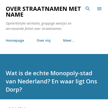
Doorgaan naar hoofdcontent
OVER STRAATNAMEN MET
NAME
Opmerkelijke verhalen, grappige weetjes en
verrassende feiten over straatnamen.
Homepage
Over mij
Meer…
Wat is de echte Monopoly-stad
van Nederland? En waar ligt Ons
Dorp?