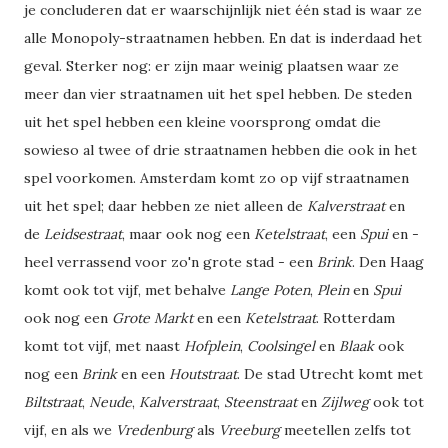
je concluderen dat er waarschijnlijk niet één stad is waar ze
alle Monopoly-straatnamen hebben. En dat is inderdaad het
geval. Sterker nog: er zijn maar weinig plaatsen waar ze
meer dan vier straatnamen uit het spel hebben. De steden
uit het spel hebben een kleine voorsprong omdat die
sowieso al twee of drie straatnamen hebben die ook in het
spel voorkomen. Amsterdam komt zo op vijf straatnamen
uit het spel; daar hebben ze niet alleen de
Kalverstraat
en
de
Leidsestraat
, maar ook nog een
Ketelstraat
, een
Spui
en -
heel verrassend voor zo'n grote stad - een
Brink
. Den Haag
komt ook tot vijf, met behalve
Lange Poten
,
Plein
en
Spui
ook nog een
Grote Markt
en een
Ketelstraat
. Rotterdam
komt tot vijf, met naast
Hofplein
,
Coolsingel
en
Blaak
ook
nog een
Brink
en een
Houtstraat
. De stad Utrecht komt met
Biltstraat
,
Neude
,
Kalverstraat
,
Steenstraat
en
Zijlweg
ook tot
vijf, en als we
Vredenburg
als
Vreeburg
meetellen zelfs tot