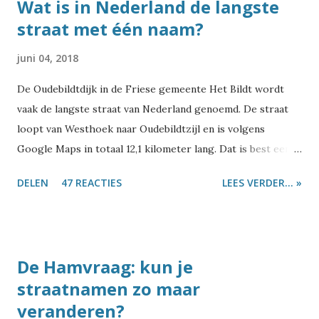
Wat is in Nederland de langste
straat met één naam?
juni 04, 2018
De Oudebildtdijk in de Friese gemeente Het Bildt wordt
vaak de langste straat van Nederland genoemd. De straat
loopt van Westhoek naar Oudebildtzijl en is volgens
Google Maps in totaal 12,1 kilometer lang. Dat is best een
eind inderdaad. Maar is het daarmee inderdaad de langste
DELEN
47 REACTIES
LEES VERDER... »
straat van Nederland? En meer specifiek: de langste straat
die van begin tot eind dezelfde straatnaam heeft? Ik zal het
maar meteen verklappen: dat is dus niet. Als je gaat zoeken
naar 'langste straat van Nederland' kom je allerlei
De Hamvraag: kun je
straatnamen tegen. Ik zag dat ergens iemand de Voorstraat
straatnamen zo maar
in Dordrecht noemde, maar die is 'slechts' 1.200 meter en
veranderen?
daarmee met afstand niet de langste. De Laan van