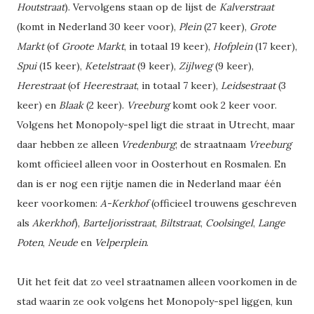
Houtstraat
). Vervolgens staan op de lijst de
Kalverstraat
(komt in Nederland 30 keer voor),
Plein
(27 keer),
Grote
Markt
(of
Groote Markt
, in totaal 19 keer),
Hofplein
(17 keer),
Spui
(15 keer),
Ketelstraat
(9 keer),
Zijlweg
(9 keer),
Herestraat
(of
Heerestraat
, in totaal 7 keer),
Leidsestraat
(3
keer) en
Blaak
(2 keer).
Vreeburg
komt ook 2 keer voor.
Volgens het Monopoly-spel ligt die straat in Utrecht, maar
daar hebben ze alleen
Vredenburg
; de straatnaam
Vreeburg
komt officieel alleen voor in Oosterhout en Rosmalen. En
dan is er nog een rijtje namen die in Nederland maar één
keer voorkomen:
A-Kerkhof
(officieel trouwens geschreven
als
Akerkhof
),
Barteljorisstraat
,
Biltstraat
,
Coolsingel
,
Lange
Poten
,
Neude
en
Velperplein
.
Uit het feit dat zo veel straatnamen alleen voorkomen in de
stad waarin ze ook volgens het Monopoly-spel liggen, kun