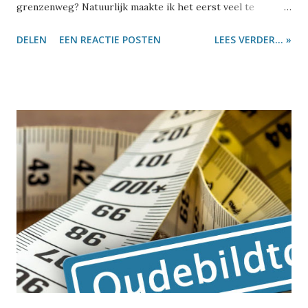
grenzenweg? Natuurlijk maakte ik het eerst veel te
moeilijk: ik haalde er een vraagstuk bij van de lagere
DELEN
EEN REACTIE POSTEN
LEES VERDER... »
school. Er staan vier bomen langs de weg en een man wil
daar slingers tussen ophangen. De vraag is hoeveel
slingers hij nodig heeft. Ik herinner me goed dat een deel
van de klas zonder na te denken 'vier' antwoordde. Als er
vier bomen staan, heb je immers ook vier slingers nodig.
Maar zo zit het dus niet. En als je drie landen hebt, zitten
daar ook zeker geen vier grenzen tussen. Maar hoe komt
de Viergrenzenweg dan aan zijn naam? Dat is heel
eenvoudig: ons Drielandenpunten was ooit een
Vierlandenpunt. Behalve Nederland, België en Duitsland
kwam ook Neutraal Moresnet nog op dit punt uit. Neutraal
Moresnet? Na de val van Napoleon werden in 1815 tijdens
het Congres van Wenen nieuwe afspraken gemaakt over de
lan...