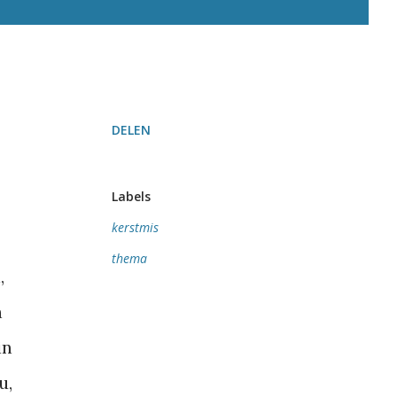
DELEN
Labels
kerstmis
thema
,
n
in
u,