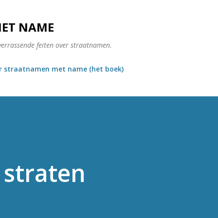
Doorgaan naar hoofdcontent
MET NAME
verrassende feiten over straatnamen.
r straatnamen met name (het boek)
e straten