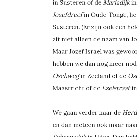
in Susteren of de
Mariadijk
i
Jozefdreef
in Oude-Tonge, h
Susteren. (Er zijn ook een h
zit niet alleen de naam van J
Maar Jozef Israel was gewoon 
hebben we dan nog meer nodi
Oschweg
in Zeeland of de
Os
Maastricht of de
Ezelstraat
in
We gaan verder naar de
Herd
en dan meteen ook maar naa
Schaapsdijk
in Uden. Dan he