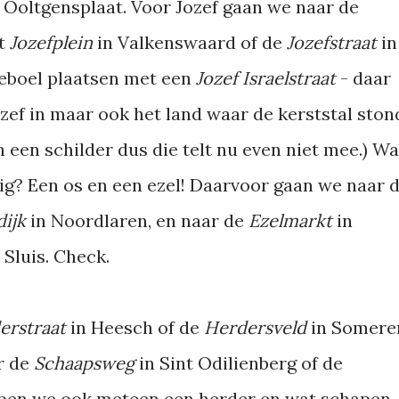
n Ooltgensplaat. Voor Jozef gaan we naar de
et
Jozefplein
in Valkenswaard of de
Jozefstraat
in
eleboel plaatsen met een
Jozef Israelstraat
- daar
ozef in maar ook het land waar de kerststal ston
een schilder dus die telt nu even niet mee.) Wa
g? Een os en een ezel! Daarvoor gaan we naar 
dijk
in Noordlaren, en naar de
Ezelmarkt
in
 Sluis. Check.
erstraat
in Heesch of de
Herdersveld
in Somere
r de
Schaapsweg
in Sint Odilienberg of de
bben we ook meteen een herder en wat schapen