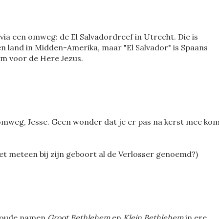
via een omweg: de El Salvadordreef in Utrecht. Die is
n land in Midden-Amerika, maar "El Salvador" is Spaans
am voor de Here Jezus.
 omweg, Jesse. Geen wonder dat je er pas na kerst mee kom
et meteen bij zijn geboort al de Verlosser genoemd?)
e oude namen
Groot Bethlehem
en
Klein Bethlehem
in ere