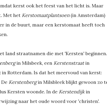
dat kerst ook het feest van het licht is. Maar
t. Met het
Kerstomaatplantsoen
(in Amsterdam)
r in de buurt, maar een kerstomaat heeft toch
ken.
het land straatnamen die met 'Kersten' beginnen.
tenberg
in Milsbeek, een
Kerstenstraat
in
k
in Rotterdam. Is dat het meervoud van kerst:
. De
Kerstenberg
in Milsbleek blijkt gewoon zo t
dus Kersten woonde. In de
Kerstendijk
in
rwijzing naar het oude woord voor 'christen'.