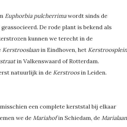
am
Euphorbia pulcherrima
wordt sinds de
geassocieerd. De rode plant is bekend als
 kerstrozen kunnen we terecht in de
e
Kerstrooslaan
in Eindhoven, het
Kerstroosplei
straat
in Valkenswaard of Rotterdam.
rst natuurlijk in de
Kerstroos
in Leiden.
isschien een complete kerststal bij elkaar
nemen we de
Mariahof
in Schiedam, de
Marialaan