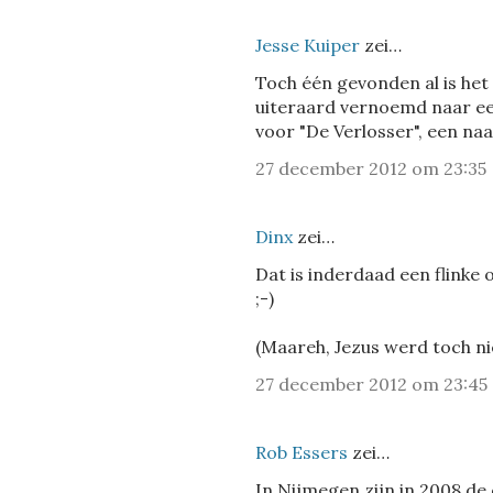
Jesse Kuiper
zei…
Toch één gevonden al is het 
uiteraard vernoemd naar ee
voor "De Verlosser", een na
27 december 2012 om 23:35
Dinx
zei…
Dat is inderdaad een flinke
;-)
(Maareh, Jezus werd toch ni
27 december 2012 om 23:45
Rob Essers
zei…
In Nijmegen zijn in 2008 d