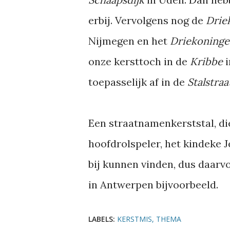
erbij. Vervolgens nog de
Drie
Nijmegen en het
Driekoninge
onze kersttoch in de
Kribbe
i
toepasselijk af in de
Stalstra
Een straatnamenkerststal, die
hoofdrolspeler, het kindeke 
bij kunnen vinden, dus daarv
in Antwerpen bijvoorbeeld.
LABELS:
KERSTMIS
THEMA