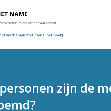
Doorgaan naar hoofdcontent
MET NAME
verrassende feiten over straatnamen.
r straatnamen met name (het boek)
personen zijn de m
noemd?