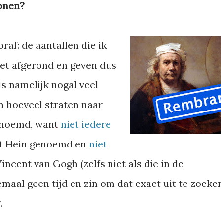
onen?
af: de aantallen die ik
et afgerond en geven dus
is namelijk nogal veel
n hoeveel straten naar
genoemd, want
niet iedere
et Hein genoemd en
niet
incent van Gogh (zelfs niet als die in de
lemaal geen tijd en zin om dat exact uit te zoeke
.