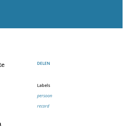
DELEN
te
Labels
persoon
record
n