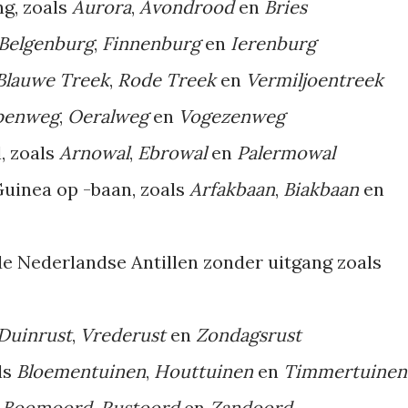
g, zoals
Aurora
,
Avondrood
en
Bries
Belgenburg
,
Finnenburg
en
Ierenburg
Blauwe Treek
,
Rode Treek
en
Vermiljoentreek
penweg
,
Oeralweg
en
Vogezenweg
, zoals
Arnowal
,
Ebrowal
en
Palermowal
uinea op -baan, zoals
Arfakbaan
,
Biakbaan
en
e Nederlandse Antillen zonder uitgang zoals
Duinrust
,
Vrederust
en
Zondagsrust
ls
Bloementuinen
,
Houttuinen
en
Timmertuinen
s
Boomoord
,
Rustoord
en
Zandoord