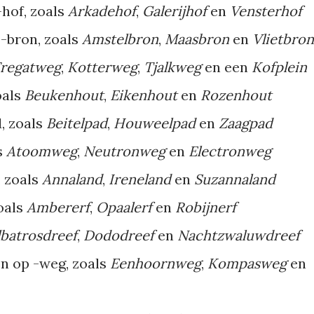
hof, zoals
Arkadehof
,
Galerijhof
en
Vensterhof
-bron, zoals
Amstelbron
,
Maasbron
en
Vlietbro
regatweg
,
Kotterweg
,
Tjalkweg
en een
Kofplein
oals
Beukenhout
,
Eikenhout
en
Rozenhout
, zoals
Beitelpad
,
Houweelpad
en
Zaagpad
s
Atoomweg
,
Neutronweg
en
Electronweg
 zoals
Annaland
,
Ireneland
en
Suzannaland
zoals
Ambererf
,
Opaalerf
en
Robijnerf
lbatrosdreef
,
Dododreef
en
Nachtzwaluwdreef
n op -weg, zoals
Eenhoornweg
,
Kompasweg
en