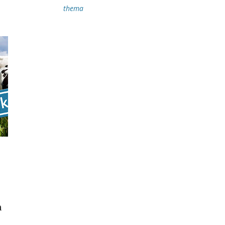
thema
n