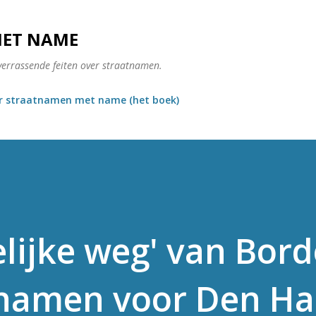
Doorgaan naar hoofdcontent
MET NAME
verrassende feiten over straatnamen.
r straatnamen met name (het boek)
lijke weg' van Bord
atnamen voor Den H