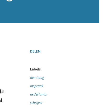
DELEN
Labels
den haag
inspraak
jk
nederlands
l
schrijver