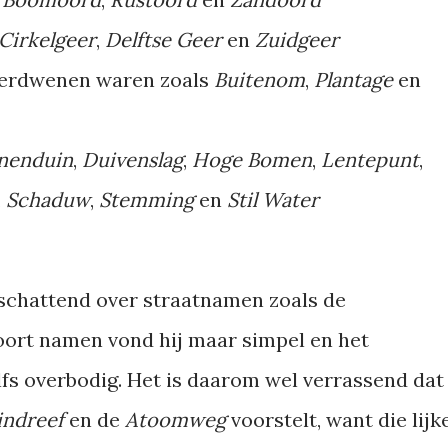
Cirkelgeer
,
Delftse Geer
en
Zuidgeer
verdwenen waren zoals
Buitenom
,
Plantage
en
nenduin
,
Duivenslag
,
Hoge Bomen
,
Lentepunt
,
,
Schaduw
,
Stemming
en
Stil Water
gschattend over straatnamen zoals de
soort namen vond hij maar simpel en het
lfs overbodig. Het is daarom wel verrassend dat
indreef
en de
Atoomweg
voorstelt, want die lijk