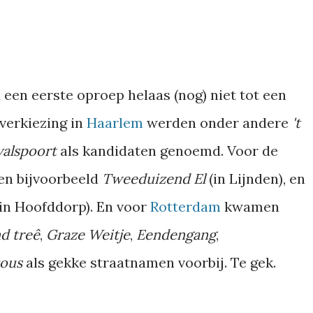
a een eerste oproep helaas (nog) niet tot een
verkiezing in
Haarlem
werden onder andere
't
alspoort
als kandidaten genoemd. Voor de
n bijvoorbeeld
Tweeduizend El
(in Lijnden), en
(in Hoofddorp). En voor
Rotterdam
kwamen
d treê
,
Graze Weitje
,
Eendengang
,
kous
als gekke straatnamen voorbij. Te gek.