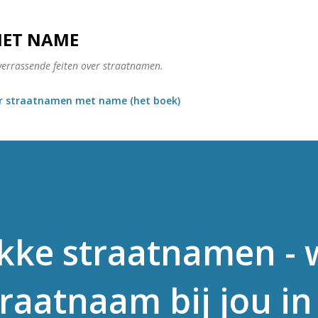
Doorgaan naar hoofdcontent
MET NAME
verrassende feiten over straatnamen.
r straatnamen met name (het boek)
kke straatnamen - w
traatnaam bij jou in