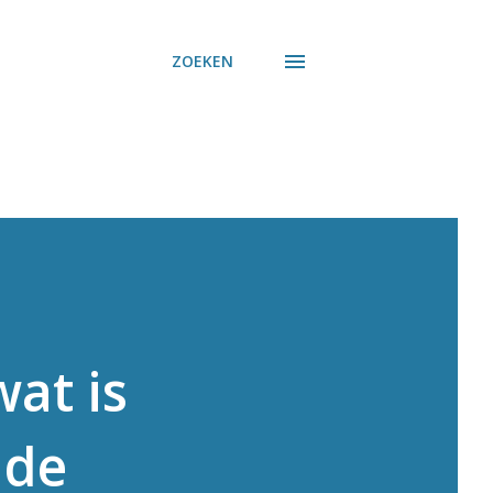
ZOEKEN
at is
 de