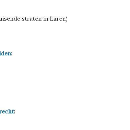
uisende straten in Laren)
iden
:
recht
: