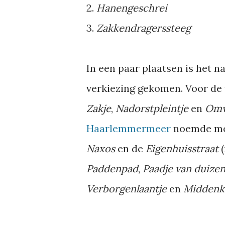
2.
Hanengeschrei
3.
Zakkendragerssteeg
In een paar plaatsen is het n
verkiezing gekomen. Voor de 
Zakje
,
Nadorstpleintje
en
Omv
Haarlemmermeer
noemde me
Naxos
en de
Eigenhuisstraat
Paddenpad
,
Paadje van duizen
Verborgenlaantje
en
Midden