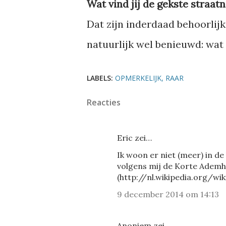
Wat vind jij de gekste straa
Dat zijn inderdaad behoorlijk
natuurlijk wel benieuwd: wat 
LABELS:
OPMERKELIJK
RAAR
Reacties
Eric zei…
Ik woon er niet (meer) in d
volgens mij de Korte Ademha
(http://nl.wikipedia.org/w
9 december 2014 om 14:13
Anoniem zei…