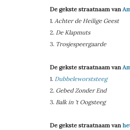
De gekste straatnaam van
Am
1.
Achter de Heilige Geest
2.
De Klapmuts
3.
Trosjespeergaarde
De gekste straatnaam van
Am
1.
Dubbeleworststeeg
2.
Gebed Zonder End
3.
Balk in 't Oogsteeg
De gekste straatnaam van
he