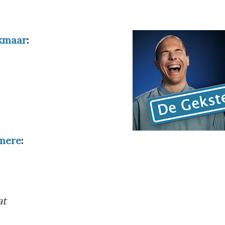
kmaar
:
mere
:
at