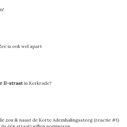
m!
Zee is ook wel apart
 II-straat
in Kerkrade?
le zou ik naast de Korte Ademhalingssteeg (reactie #1)
 (is één straat) willen nomineren.