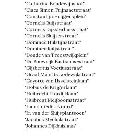
"Catharina Boudewijnshof"
"Claes Simon Tuijnsaetstraat"
"Constantijn Huijgensplein"
"Cornelis Buijsstraat"
"Cornelis Dijksterhuisstraat"
"Cornelis Sluijterstraat"
"Dominee Hulstijnstraat"
"Dominee Ruijsstraat"
"Doude van Troostwijkplein"
"Dr Bouwdijk Bastiaansestraat"
"Gijsbertus Voetiusstraat"
"Graaf Maurits Lodewijkstraat"
"Guyotte van IJsselsteinlaan"
"Hobius de Krijgerlaan"
"Huibrecht Hordijklaan"
"Huibregt Meijboomstraat"
"Inundatiedijk Noord"
"Ir. van der Sluijsplantsoen"
"Jacobus Meijlinkstraat"
"Johannes Dijkhuislaan"