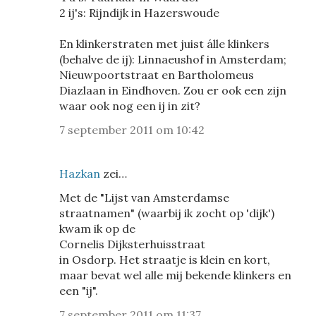
2 ij's: Rijndijk in Hazerswoude
En klinkerstraten met juist álle klinkers
(behalve de ij): Linnaeushof in Amsterdam;
Nieuwpoortstraat en Bartholomeus
Diazlaan in Eindhoven. Zou er ook een zijn
waar ook nog een ij in zit?
7 september 2011 om 10:42
Hazkan
zei…
Met de "Lijst van Amsterdamse
straatnamen" (waarbij ik zocht op 'dijk')
kwam ik op de
Cornelis Dijksterhuisstraat
in Osdorp. Het straatje is klein en kort,
maar bevat wel alle mij bekende klinkers en
een "ij".
7 september 2011 om 11:37