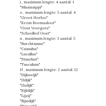
i , maximum lengte: 4 aantal: 1
"Mississippi"
o , maximum lengte: 5 aantal: 4
"Groot Horloo"
"Krom Boomssloot"
"Oost Voorgors"
"Schoolhof Oost"
u , maximum lengte: 3 aantal: 5
"Burchtmuur"
"Cumulus"
"Lucullus"
"Stuurhut"
"Tusculum"
IJ , maximum lengte: 2 aantal: 12
"Dijkswijk"
"IJdijk"
"IJsdijk"
"Kijldijk"
"Lijzij"
"Rijndijk"