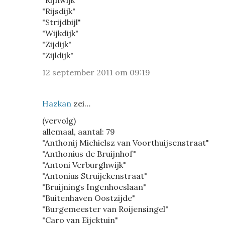
"Rijnwijk"
"Rijsdijk"
"Strijdbijl"
"Wijkdijk"
"Zijdijk"
"Zijldijk"
12 september 2011 om 09:19
Hazkan
zei…
(vervolg)
allemaal, aantal: 79
"Anthonij Michielsz van Voorthuijsenstraat"
"Anthonius de Bruijnhof"
"Antoni Verburghwijk"
"Antonius Struijckenstraat"
"Bruijnings Ingenhoeslaan"
"Buitenhaven Oostzijde"
"Burgemeester van Roijensingel"
"Caro van Eijcktuin"