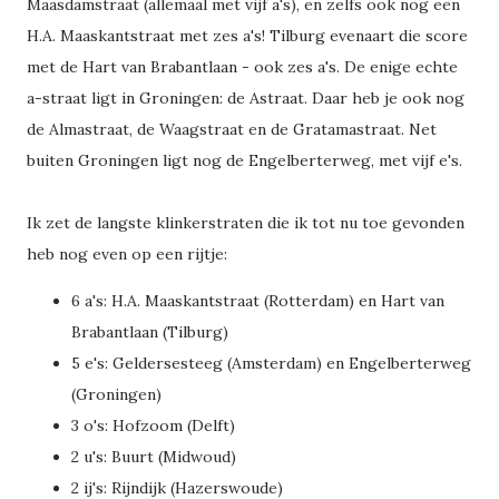
Maasdamstraat (allemaal met vijf a's), en zelfs ook nog een
H.A. Maaskantstraat met zes a's! Tilburg evenaart die score
met de Hart van Brabantlaan - ook zes a's. De enige echte
a-straat ligt in Groningen: de Astraat. Daar heb je ook nog
de Almastraat, de Waagstraat en de Gratamastraat. Net
buiten Groningen ligt nog de Engelberterweg, met vijf e's.
Ik zet de langste klinkerstraten die ik tot nu toe gevonden
heb nog even op een rijtje:
6 a's: H.A. Maaskantstraat (Rotterdam) en Hart van
Brabantlaan (Tilburg)
5 e's: Geldersesteeg (Amsterdam) en Engelberterweg
(Groningen)
3 o's: Hofzoom (Delft)
2 u's: Buurt (Midwoud)
2 ij's: Rijndijk (Hazerswoude)