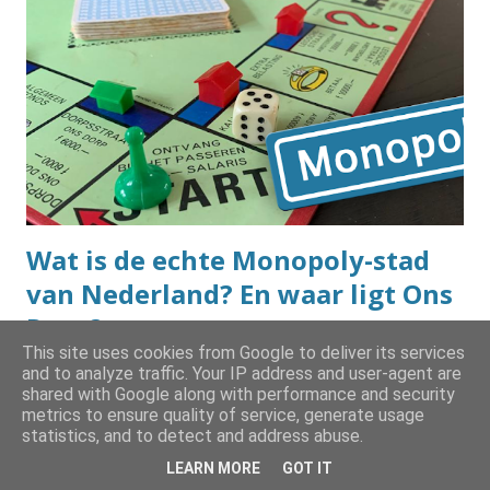
straatnamen. Maar aan de andere kant komen er eigenlijk
best vaak vreemde straatnamen voorbij waarvan je je haast
niet voor kunt stellen dat er meer straten zijn die zo heten.
Ik heb het eindelijk uitgezocht. Om het antwoord op de
vraag te vinden, ben ik weer eens in de BAG-database
gedoken. Dat is de database van de Basisregistraties
Adressen en Gebouwen, en daarin s...
Wat is de echte Monopoly-stad
van Nederland? En waar ligt Ons
Dorp?
This site uses cookies from Google to deliver its services
juli 04, 2014
and to analyze traffic. Your IP address and user-agent are
shared with Google along with performance and security
metrics to ensure quality of service, generate usage
Een tijd geleden heb ik al eens uitgelegd wie de
statistics, and to detect and address abuse.
straatnamen heeft gekozen voor het Nederlandse
LEARN MORE
GOT IT
Monopoly-spel. De Nederlandse editie van het spel was de