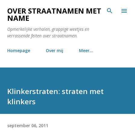
Doorgaan naar hoofdcontent
OVER STRAATNAMEN MET
NAME
Opmerkelijke verhalen, grappige weetjes en
verrassende feiten over straatnamen.
Homepage
Over mij
Meer…
Klinkerstraten: straten met
klinkers
september 06, 2011