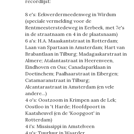
recordlijst:
8 e's: Eekwerdermeedenweg in Wirdum
(speciale vermelding voor de
Rentmeesterstedeweg in Eerbeek, met 7e's
in de straatnaam en 4 in de plaatsnaam)
6 a's: H.A. Maaskantstraat in Rotterdam;
Laan van Spartaan in Amsterdam; Hart van
Brabantlaan in Tilburg; Madagaskarstraat in
Almere; Atalantastraat in Heerenveen,
Eindhoven en Oss; Canadaparklaan in
Doetinchem; Paalhaarstraat in Eibergen;
Catamaranstraat in Tilburg;
Alcantarastraat in Amsterdam (en vele
andere...)
4 o's: Oostzoom in Krimpen aan de Lek;
Oostloo in 't Harde; Hoofdpoort in
Kaatsheuvel (en de 'Koopgoot' in
Rotterdam)
4 i's: Mississippi in Amstelveen
4 u's: Tuurluur in Waarder