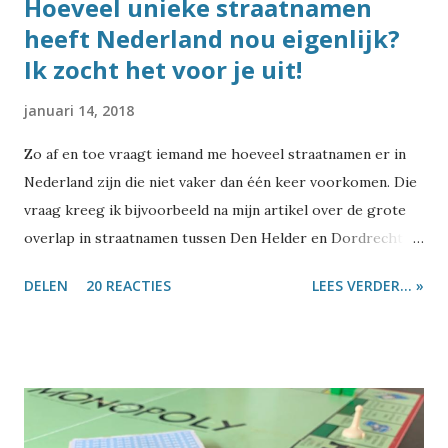
Hoeveel unieke straatnamen
heeft Nederland nou eigenlijk?
Ik zocht het voor je uit!
januari 14, 2018
Zo af en toe vraagt iemand me hoeveel straatnamen er in
Nederland zijn die niet vaker dan één keer voorkomen. Die
vraag kreeg ik bijvoorbeeld na mijn artikel over de grote
overlap in straatnamen tussen Den Helder en Dordrecht .
Of naar aanleiding van de top-10 van meest voorkomende
DELEN
20 REACTIES
LEES VERDER... »
Nederlandse straatnamen . Of het gebeurt als ik wat schrijf
over bijzondere straatnamen zoals Burelhul ,
Szydlowskiplein of Wroetende Mol , of tweets stuur over
opmerkelijke namen zoals Nijdjipstrjitte of Wiebiegenweg .
Aan de ene kant zijn er best veel straatnamen die heel vaak
voorkomen, en lijkt er dus weinig ruimte voor echt unieke