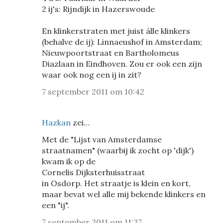
2 ij's: Rijndijk in Hazerswoude
En klinkerstraten met juist álle klinkers
(behalve de ij): Linnaeushof in Amsterdam;
Nieuwpoortstraat en Bartholomeus
Diazlaan in Eindhoven. Zou er ook een zijn
waar ook nog een ij in zit?
7 september 2011 om 10:42
Hazkan
zei…
Met de "Lijst van Amsterdamse
straatnamen" (waarbij ik zocht op 'dijk')
kwam ik op de
Cornelis Dijksterhuisstraat
in Osdorp. Het straatje is klein en kort,
maar bevat wel alle mij bekende klinkers en
een "ij".
7 september 2011 om 11:37