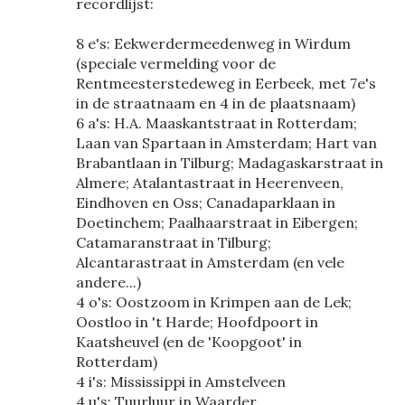
recordlijst:
8 e's: Eekwerdermeedenweg in Wirdum
(speciale vermelding voor de
Rentmeesterstedeweg in Eerbeek, met 7e's
in de straatnaam en 4 in de plaatsnaam)
6 a's: H.A. Maaskantstraat in Rotterdam;
Laan van Spartaan in Amsterdam; Hart van
Brabantlaan in Tilburg; Madagaskarstraat in
Almere; Atalantastraat in Heerenveen,
Eindhoven en Oss; Canadaparklaan in
Doetinchem; Paalhaarstraat in Eibergen;
Catamaranstraat in Tilburg;
Alcantarastraat in Amsterdam (en vele
andere...)
4 o's: Oostzoom in Krimpen aan de Lek;
Oostloo in 't Harde; Hoofdpoort in
Kaatsheuvel (en de 'Koopgoot' in
Rotterdam)
4 i's: Mississippi in Amstelveen
4 u's: Tuurluur in Waarder