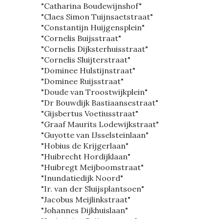
"Catharina Boudewijnshof"
"Claes Simon Tuijnsaetstraat"
"Constantijn Huijgensplein"
"Cornelis Buijsstraat"
"Cornelis Dijksterhuisstraat"
"Cornelis Sluijterstraat"
"Dominee Hulstijnstraat"
"Dominee Ruijsstraat"
"Doude van Troostwijkplein"
"Dr Bouwdijk Bastiaansestraat"
"Gijsbertus Voetiusstraat"
"Graaf Maurits Lodewijkstraat"
"Guyotte van IJsselsteinlaan"
"Hobius de Krijgerlaan"
"Huibrecht Hordijklaan"
"Huibregt Meijboomstraat"
"Inundatiedijk Noord"
"Ir. van der Sluijsplantsoen"
"Jacobus Meijlinkstraat"
"Johannes Dijkhuislaan"