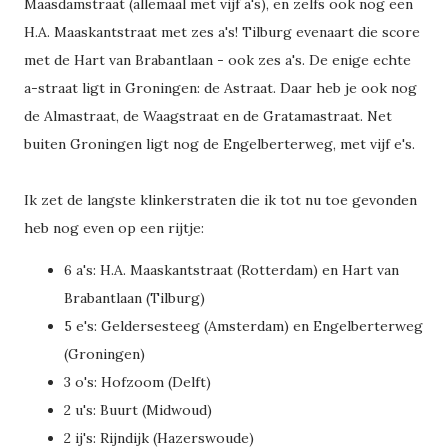
Maasdamstraat (allemaal met vijf a's), en zelfs ook nog een
H.A. Maaskantstraat met zes a's! Tilburg evenaart die score
met de Hart van Brabantlaan - ook zes a's. De enige echte
a-straat ligt in Groningen: de Astraat. Daar heb je ook nog
de Almastraat, de Waagstraat en de Gratamastraat. Net
buiten Groningen ligt nog de Engelberterweg, met vijf e's.
Ik zet de langste klinkerstraten die ik tot nu toe gevonden
heb nog even op een rijtje:
6 a's: H.A. Maaskantstraat (Rotterdam) en Hart van
Brabantlaan (Tilburg)
5 e's: Geldersesteeg (Amsterdam) en Engelberterweg
(Groningen)
3 o's: Hofzoom (Delft)
2 u's: Buurt (Midwoud)
2 ij's: Rijndijk (Hazerswoude)