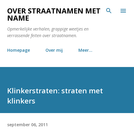
Doorgaan naar hoofdcontent
OVER STRAATNAMEN MET
NAME
Opmerkelijke verhalen, grappige weetjes en
verrassende feiten over straatnamen.
Homepage
Over mij
Meer…
Klinkerstraten: straten met
klinkers
september 06, 2011