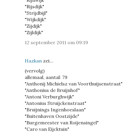
"Rijnwijk"
"Rijsdijk"
"Strijdbijl"
"Wijkdijk"
"Zijdijk"
"Zijldijk"
12 september 2011 om 09:19
Hazkan
zei…
(vervolg)
allemaal, aantal: 79
"Anthonij Michielsz van Voorthuijsenstraat"
"Anthonius de Bruijnhof"
"Antoni Verburghwijk"
"Antonius Struijckenstraat"
"Bruijnings Ingenhoeslaan"
"Buitenhaven Oostzijde"
"Burgemeester van Roijensingel"
"Caro van Eijcktuin"