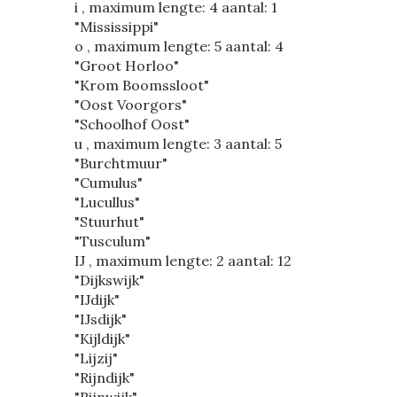
i , maximum lengte: 4 aantal: 1
"Mississippi"
o , maximum lengte: 5 aantal: 4
"Groot Horloo"
"Krom Boomssloot"
"Oost Voorgors"
"Schoolhof Oost"
u , maximum lengte: 3 aantal: 5
"Burchtmuur"
"Cumulus"
"Lucullus"
"Stuurhut"
"Tusculum"
IJ , maximum lengte: 2 aantal: 12
"Dijkswijk"
"IJdijk"
"IJsdijk"
"Kijldijk"
"Lijzij"
"Rijndijk"