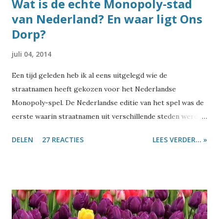
Wat is de echte Monopoly-stad
van Nederland? En waar ligt Ons
Dorp?
juli 04, 2014
Een tijd geleden heb ik al eens uitgelegd wie de
straatnamen heeft gekozen voor het Nederlandse
Monopoly-spel. De Nederlandse editie van het spel was de
eerste waarin straatnamen uit verschillende steden werden
gebruikt. Dus vroeg ik me af: is er misschien toch één stad
DELEN
27 REACTIES
LEES VERDER... »
te vinden die al die straatnamen heeft? Dan zouden ze daar
mooi hun geheel eigen editie van het spel kunnen maken.
Tijdens die zoektocht diende nog een tweede vraag zich
aan: waar ligt Ons Dorp? Laten we eerst eens even kijken
hoe bijzonder die straatnamen uit het Monopoly-spel
eigenlijk zijn. In de top-10 met straatnamen die in het