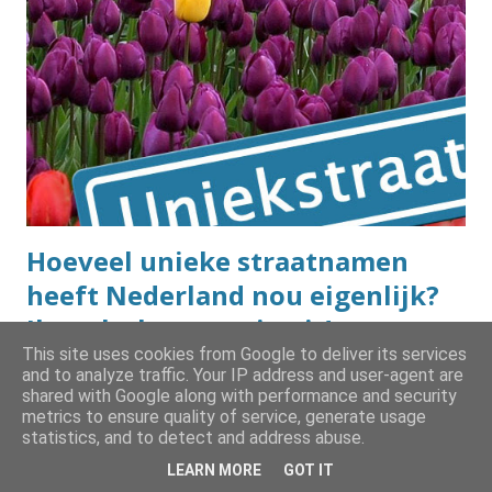
Nederland het meest voorkomen, staat één straat uit
Monopoly: de Dorpsstraat . Die komt in Nederland 315 keer
voor, van Aalsmeer tot Zwolle. De Brink komt 67 keer voor,
van Almelo tot Zuidwolde. Op 43 plaatsen ligt een
Steenstraat , van Alphen aan den Rijn tot in Zwolle. Dan
komen we bij een bijzonder geval: de Houtstraat komt 32
keer voor in Nederland (van Almere tot Wolvega), maar
vreemd...
Hoeveel unieke straatnamen
heeft Nederland nou eigenlijk?
Ik zocht het voor je uit!
This site uses cookies from Google to deliver its services
januari 14, 2018
and to analyze traffic. Your IP address and user-agent are
shared with Google along with performance and security
metrics to ensure quality of service, generate usage
Zo af en toe vraagt iemand me hoeveel straatnamen er in
statistics, and to detect and address abuse.
Nederland zijn die niet vaker dan één keer voorkomen. Die
LEARN MORE
GOT IT
vraag kreeg ik bijvoorbeeld na mijn artikel over de grote