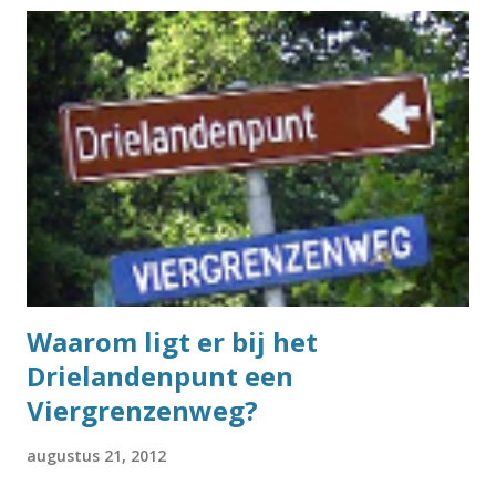
opmerkelijke namen zoals Nijdjipstrjitte of Wiebiegenweg .
Aan de ene kant zijn er best veel straatnamen die heel vaak
voorkomen, en lijkt er dus weinig ruimte voor echt unieke
straatnamen. Maar aan de andere kant komen er eigenlijk
best vaak vreemde straatnamen voorbij waarvan je je haast
niet voor kunt stellen dat er meer straten zijn die zo heten.
Ik heb het eindelijk uitgezocht. Om het antwoord op de
vraag te vinden, ben ik weer eens in de BAG-database
gedoken. Dat is de database van de Basisregistraties
Adressen en Gebouwen, en daarin s...
Waarom ligt er bij het
Drielandenpunt een
Viergrenzenweg?
augustus 21, 2012