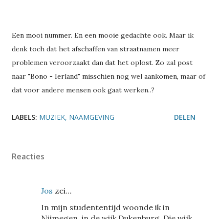
Een mooi nummer. En een mooie gedachte ook. Maar ik
denk toch dat het afschaffen van straatnamen meer
problemen veroorzaakt dan dat het oplost. Zo zal post
naar "Bono - Ierland" misschien nog wel aankomen, maar of
dat voor andere mensen ook gaat werken..?
LABELS:
MUZIEK
NAAMGEVING
DELEN
Reacties
Jos
zei…
In mijn studententijd woonde ik in
Nijmegen, in de wijk Dukenburg. Die wijk,