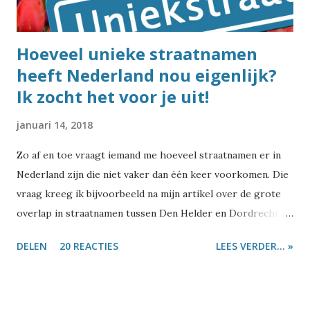
keer voor in Nederland (van Almere tot Wolvega), maar
vreemd...
Hoeveel unieke straatnamen
heeft Nederland nou eigenlijk?
Ik zocht het voor je uit!
januari 14, 2018
Zo af en toe vraagt iemand me hoeveel straatnamen er in
Nederland zijn die niet vaker dan één keer voorkomen. Die
vraag kreeg ik bijvoorbeeld na mijn artikel over de grote
overlap in straatnamen tussen Den Helder en Dordrecht .
Of naar aanleiding van de top-10 van meest voorkomende
DELEN
20 REACTIES
LEES VERDER... »
Nederlandse straatnamen . Of het gebeurt als ik wat schrijf
over bijzondere straatnamen zoals Burelhul ,
Szydlowskiplein of Wroetende Mol , of tweets stuur over