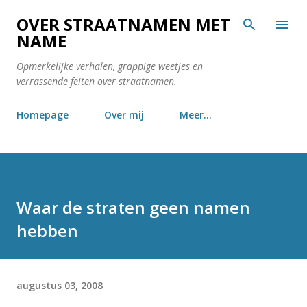
Doorgaan naar hoofdcontent
OVER STRAATNAMEN MET
NAME
Opmerkelijke verhalen, grappige weetjes en
verrassende feiten over straatnamen.
Homepage
Over mij
Meer…
Waar de straten geen namen
hebben
augustus 03, 2008