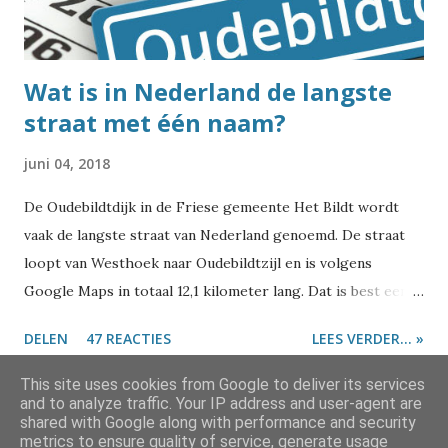
Moresnet? Na de val van Napoleon werden in 1815 tijdens
het Congres van Wenen nieuwe afspraken gemaakt over de
lan...
Wat is in Nederland de langste
straat met één naam?
juni 04, 2018
De Oudebildtdijk in de Friese gemeente Het Bildt wordt
vaak de langste straat van Nederland genoemd. De straat
loopt van Westhoek naar Oudebildtzijl en is volgens
Google Maps in totaal 12,1 kilometer lang. Dat is best een
eind inderdaad. Maar is het daarmee inderdaad de langste
DELEN
47 REACTIES
LEES VERDER... »
straat van Nederland? En meer specifiek: de langste straat
die van begin tot eind dezelfde straatnaam heeft? Ik zal het
This site uses cookies from Google to deliver its services
maar meteen verklappen: dat is dus niet. Als je gaat zoeken
and to analyze traffic. Your IP address and user-agent are
shared with Google along with performance and security
naar 'langste straat van Nederland' kom je allerlei
metrics to ensure quality of service, generate usage