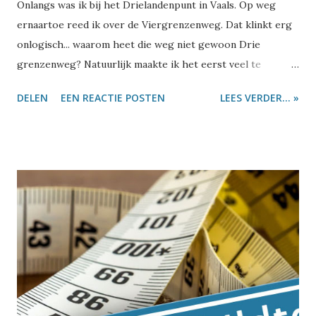
Onlangs was ik bij het Drielandenpunt in Vaals. Op weg
ernaartoe reed ik over de Viergrenzenweg. Dat klinkt erg
onlogisch... waarom heet die weg niet gewoon Drie
grenzenweg? Natuurlijk maakte ik het eerst veel te
moeilijk: ik haalde er een vraagstuk bij van de lagere
DELEN
EEN REACTIE POSTEN
LEES VERDER... »
school. Er staan vier bomen langs de weg en een man wil
daar slingers tussen ophangen. De vraag is hoeveel
slingers hij nodig heeft. Ik herinner me goed dat een deel
van de klas zonder na te denken 'vier' antwoordde. Als er
vier bomen staan, heb je immers ook vier slingers nodig.
Maar zo zit het dus niet. En als je drie landen hebt, zitten
daar ook zeker geen vier grenzen tussen. Maar hoe komt
de Viergrenzenweg dan aan zijn naam? Dat is heel
eenvoudig: ons Drielandenpunten was ooit een
Vierlandenpunt. Behalve Nederland, België en Duitsland
kwam ook Neutraal Moresnet nog op dit punt uit. Neutraal