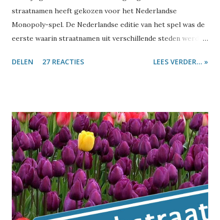
straatnamen heeft gekozen voor het Nederlandse
Monopoly-spel. De Nederlandse editie van het spel was de
eerste waarin straatnamen uit verschillende steden werden
gebruikt. Dus vroeg ik me af: is er misschien toch één stad
DELEN
27 REACTIES
LEES VERDER... »
te vinden die al die straatnamen heeft? Dan zouden ze daar
mooi hun geheel eigen editie van het spel kunnen maken.
Tijdens die zoektocht diende nog een tweede vraag zich
aan: waar ligt Ons Dorp? Laten we eerst eens even kijken
hoe bijzonder die straatnamen uit het Monopoly-spel
eigenlijk zijn. In de top-10 met straatnamen die in het
Nederland het meest voorkomen, staat één straat uit
Monopoly: de Dorpsstraat . Die komt in Nederland 315 keer
voor, van Aalsmeer tot Zwolle. De Brink komt 67 keer voor,
van Almelo tot Zuidwolde. Op 43 plaatsen ligt een
Steenstraat , van Alphen aan den Rijn tot in Zwolle. Dan
komen we bij een bijzonder geval: de Houtstraat komt 32