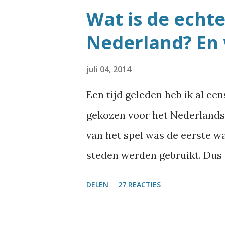
namen zoals Nijdjipstrjitte o
Wat is de echt
best veel straatnamen die hee
Nederland? En 
ruimte voor echt unieke str
komen er eigenlijk best vaak
juli 04, 2014
je haast niet voor kunt stelle
Een tijd geleden heb ik al ee
heb het eindelijk uitgezocht
gekozen voor het Nederlands
ben ik weer eens in de BAG-d
van het spel was de eerste w
de Basisregistraties Adressen
steden werden gebruikt. Dus v
stad te vinden die al die st
DELEN
27 REACTIES
hun geheel eigen editie van 
zoektocht diende nog een twe