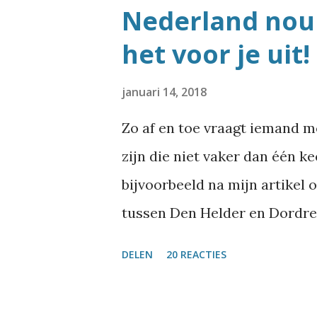
Nederland nou 
het voor je uit!
januari 14, 2018
Zo af en toe vraagt iemand 
zijn die niet vaker dan één k
bijvoorbeeld na mijn artikel 
tussen Den Helder en Dordrec
meest voorkomende Nederland
DELEN
20 REACTIES
wat schrijf over bijzondere s
Szydlowskiplein of Wroetende