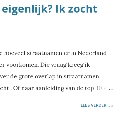
eigenlijk? Ik zocht
me hoeveel straatnamen er in Nederland
eer voorkomen. Die vraag kreeg ik
over de grote overlap in straatnamen
ht . Of naar aanleiding van de top-10 van
se straatnamen . Of het gebeurt als ik
LEES VERDER... »
traatnamen zoals Burelhul ,
 Mol , of tweets stuur over opmerkelijke