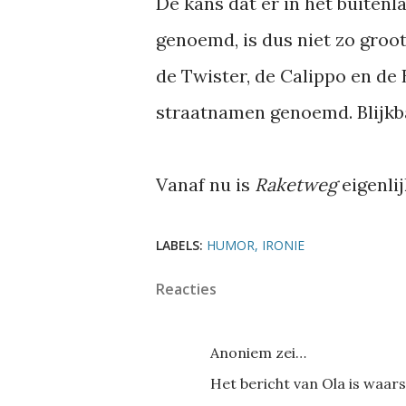
De kans dat er in het buitenl
genoemd, is dus niet zo groo
de Twister, de Calippo en de
straatnamen genoemd. Blijkbaa
Vanaf nu is
Raketweg
eigenli
LABELS:
HUMOR
IRONIE
Reacties
Anoniem zei…
Het bericht van Ola is waarsc