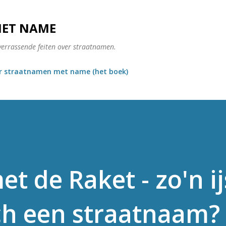
Doorgaan naar hoofdcontent
MET NAME
verrassende feiten over straatnamen.
r straatnamen met name (het boek)
t de Raket - zo'n ij
ch een straatnaam?