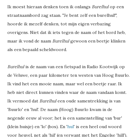
Ik moest hieraan denken toen ik onlangs
Burelhul
op een
straatnaambord zag staan. "Je bent zelf een burelhul!",
hoorde ik mezelf denken, tot mijn eigen verbazing
overigens. Niet dat ik iets tegen de naam of het bord heb,
maar ik vond de naam
Burelhul
gewoon een beetje klinken
als een bepaald scheldwoord.
Burelhul
is de naam van een fietspad in Radio Kootwijk op
de Veluwe, een paar kilometer ten westen van Hoog Buurlo.
Ik vind het een mooie naam, maar wel een beetje raar. Ik
heb niet direct kunnen vinden waar de naam vandaan komt.
Ik vermoed dat
Burelhul
een oude samentrekking is van
'Buurlo' en 'hul'. De naam (Hoog) Buurlo kwam in de
negende eeuw al voor; het is een samenstelling van 'bur'
(klein huisje) en 'lo' (bos). En '
hul
' is een heel oud woord
voor heuvel, net als 'hil' (en verwant met het Engelse 'hill').