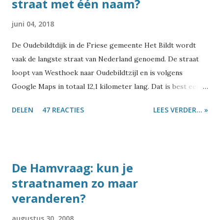
straat met één naam?
juni 04, 2018
De Oudebildtdijk in de Friese gemeente Het Bildt wordt
vaak de langste straat van Nederland genoemd. De straat
loopt van Westhoek naar Oudebildtzijl en is volgens
Google Maps in totaal 12,1 kilometer lang. Dat is best een
eind inderdaad. Maar is het daarmee inderdaad de langste
DELEN
47 REACTIES
LEES VERDER... »
straat van Nederland? En meer specifiek: de langste straat
die van begin tot eind dezelfde straatnaam heeft? Ik zal het
maar meteen verklappen: dat is dus niet. Als je gaat zoeken
naar 'langste straat van Nederland' kom je allerlei
De Hamvraag: kun je
straatnamen tegen. Ik zag dat ergens iemand de Voorstraat
straatnamen zo maar
in Dordrecht noemde, maar die is 'slechts' 1.200 meter en
veranderen?
daarmee met afstand niet de langste. De Laan van
Meerdervoort in Den Haag wordt ook vaak genoemd, maar
augustus 30, 2008