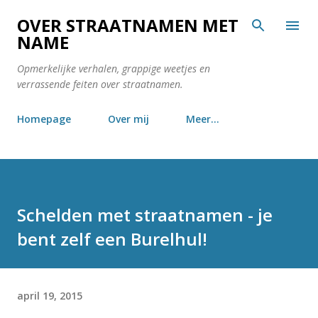
Doorgaan naar hoofdcontent
OVER STRAATNAMEN MET
NAME
Opmerkelijke verhalen, grappige weetjes en
verrassende feiten over straatnamen.
Homepage
Over mij
Meer…
Schelden met straatnamen - je
bent zelf een Burelhul!
april 19, 2015