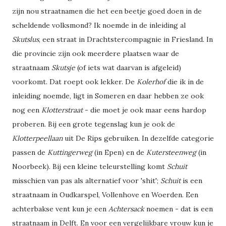
zijn nou straatnamen die het een beetje goed doen in de
scheldende volksmond? Ik noemde in de inleiding al
Skutslus
, een straat in Drachtstercompagnie in Friesland. In
die provincie zijn ook meerdere plaatsen waar de
straatnaam
Skutsje
(of iets wat daarvan is afgeleid)
voorkomt. Dat roept ook lekker. De
Kolerhof
die ik in de
inleiding noemde, ligt in Someren en daar hebben ze ook
nog een
Klotterstraat
- die moet je ook maar eens hardop
proberen. Bij een grote tegenslag kun je ook de
Klotterpeellaan
uit De Rips gebruiken. In dezelfde categorie
passen de
Kuttingerweg
(in Epen) en de
Kutersteenweg
(in
Noorbeek). Bij een kleine teleurstelling komt
Schuit
misschien van pas als alternatief voor 'shit';
Schuit
is een
straatnaam in Oudkarspel, Vollenhove en Woerden. Een
achterbakse vent kun je een
Achtersack
noemen - dat is een
straatnaam in Delft. En voor een vergelijkbare vrouw kun je