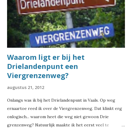
voor, van Aalsmeer tot Zwolle. De Brink komt 67 keer voor,
van Almelo tot Zuidwolde. Op 43 plaatsen ligt een
Steenstraat , van Alphen aan den Rijn tot in Zwolle. Dan
komen we bij een bijzonder geval: de Houtstraat komt 32
keer voor in Nederland (van Almere tot Wolvega), maar
vreemd...
Waarom ligt er bij het
Drielandenpunt een
Viergrenzenweg?
augustus 21, 2012
Onlangs was ik bij het Drielandenpunt in Vaals. Op weg
ernaartoe reed ik over de Viergrenzenweg. Dat klinkt erg
onlogisch... waarom heet die weg niet gewoon Drie
grenzenweg? Natuurlijk maakte ik het eerst veel te