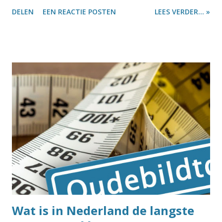
moeilijk: ik haalde er een vraagstuk bij van de lagere
DELEN
EEN REACTIE POSTEN
LEES VERDER... »
school. Er staan vier bomen langs de weg en een man wil
daar slingers tussen ophangen. De vraag is hoeveel
slingers hij nodig heeft. Ik herinner me goed dat een deel
van de klas zonder na te denken 'vier' antwoordde. Als er
vier bomen staan, heb je immers ook vier slingers nodig.
Maar zo zit het dus niet. En als je drie landen hebt, zitten
daar ook zeker geen vier grenzen tussen. Maar hoe komt
de Viergrenzenweg dan aan zijn naam? Dat is heel
eenvoudig: ons Drielandenpunten was ooit een
Vierlandenpunt. Behalve Nederland, België en Duitsland
kwam ook Neutraal Moresnet nog op dit punt uit. Neutraal
Moresnet? Na de val van Napoleon werden in 1815 tijdens
het Congres van Wenen nieuwe afspraken gemaakt over de
lan...
Wat is in Nederland de langste