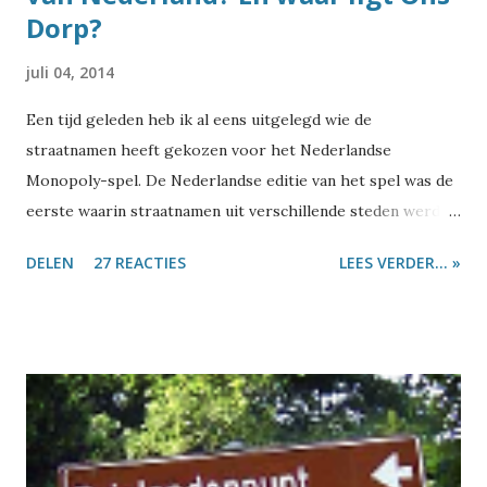
Dorp?
juli 04, 2014
Een tijd geleden heb ik al eens uitgelegd wie de
straatnamen heeft gekozen voor het Nederlandse
Monopoly-spel. De Nederlandse editie van het spel was de
eerste waarin straatnamen uit verschillende steden werden
gebruikt. Dus vroeg ik me af: is er misschien toch één stad
DELEN
27 REACTIES
LEES VERDER... »
te vinden die al die straatnamen heeft? Dan zouden ze daar
mooi hun geheel eigen editie van het spel kunnen maken.
Tijdens die zoektocht diende nog een tweede vraag zich
aan: waar ligt Ons Dorp? Laten we eerst eens even kijken
hoe bijzonder die straatnamen uit het Monopoly-spel
eigenlijk zijn. In de top-10 met straatnamen die in het
Nederland het meest voorkomen, staat één straat uit
Monopoly: de Dorpsstraat . Die komt in Nederland 315 keer