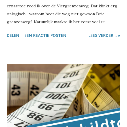
ernaartoe reed ik over de Viergrenzenweg. Dat klinkt erg
onlogisch... waarom heet die weg niet gewoon Drie
grenzenweg? Natuurlijk maakte ik het eerst veel te
moeilijk: ik haalde er een vraagstuk bij van de lagere
DELEN
EEN REACTIE POSTEN
LEES VERDER... »
school. Er staan vier bomen langs de weg en een man wil
daar slingers tussen ophangen. De vraag is hoeveel
slingers hij nodig heeft. Ik herinner me goed dat een deel
van de klas zonder na te denken 'vier' antwoordde. Als er
vier bomen staan, heb je immers ook vier slingers nodig.
Maar zo zit het dus niet. En als je drie landen hebt, zitten
daar ook zeker geen vier grenzen tussen. Maar hoe komt
de Viergrenzenweg dan aan zijn naam? Dat is heel
eenvoudig: ons Drielandenpunten was ooit een
Vierlandenpunt. Behalve Nederland, België en Duitsland
kwam ook Neutraal Moresnet nog op dit punt uit. Neutraal
Moresnet? Na de val van Napoleon werden in 1815 tijdens