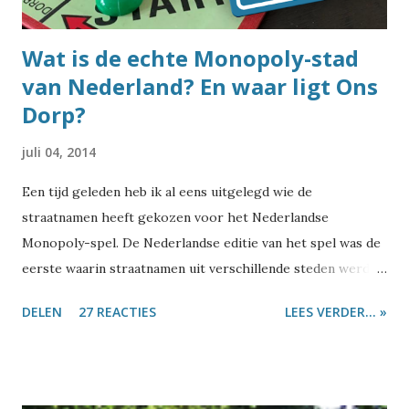
Adressen en Gebouwen, en daarin s...
Wat is de echte Monopoly-stad
van Nederland? En waar ligt Ons
Dorp?
juli 04, 2014
Een tijd geleden heb ik al eens uitgelegd wie de
straatnamen heeft gekozen voor het Nederlandse
Monopoly-spel. De Nederlandse editie van het spel was de
eerste waarin straatnamen uit verschillende steden werden
gebruikt. Dus vroeg ik me af: is er misschien toch één stad
DELEN
27 REACTIES
LEES VERDER... »
te vinden die al die straatnamen heeft? Dan zouden ze daar
mooi hun geheel eigen editie van het spel kunnen maken.
Tijdens die zoektocht diende nog een tweede vraag zich
aan: waar ligt Ons Dorp? Laten we eerst eens even kijken