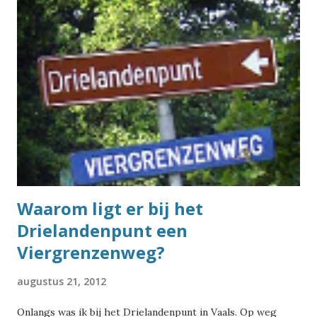
hoe bijzonder die straatnamen uit het Monopoly-spel
eigenlijk zijn. In de top-10 met straatnamen die in het
Nederland het meest voorkomen, staat één straat uit
Monopoly: de Dorpsstraat . Die komt in Nederland 315 keer
voor, van Aalsmeer tot Zwolle. De Brink komt 67 keer voor,
van Almelo tot Zuidwolde. Op 43 plaatsen ligt een
Steenstraat , van Alphen aan den Rijn tot in Zwolle. Dan
komen we bij een bijzonder geval: de Houtstraat komt 32
keer voor in Nederland (van Almere tot Wolvega), maar
vreemd...
Waarom ligt er bij het
Drielandenpunt een
Viergrenzenweg?
augustus 21, 2012
Onlangs was ik bij het Drielandenpunt in Vaals. Op weg