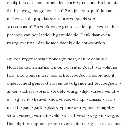
eindigt. Is dat meer of minder dan 60 procent? En hoe zit
dat bij -weg, -singel en -laan? Zou je een top-10 kunnen
maken van de populairste achtervoegsels voor
straatnamen? En voldoen de grote steden precies aan het
patroon van het landelijk gemiddelde. Denk daar even
rustig over na... dan komen dadelijk de antwoorden.
Op een regenachtige zondagmiddag heb ik eens alle
Nederlandse straatnamen op een rijtje gezet. Vervolgens
heb ik ze opgesplitst naar achtervoegsel. Daarbij heb ik
onderscheid gemaakt tussen de volgende achtervoegsels: -
akker, -akkers, -brink, -broek, -burg, -dijk, -dreef, -eind, -
erf, -gracht, -heuvel, -hof, -kade, -kamp, -kanaal, -laan, -
markt, -pad, -park, -plaats, -plantsoen, -plein, -singel, -
sloot, -steeg, -straat, -veld, -waard, -wal, -weg en -wegje.
Dan blijft er nog een groep over met 'overige' straatnamen