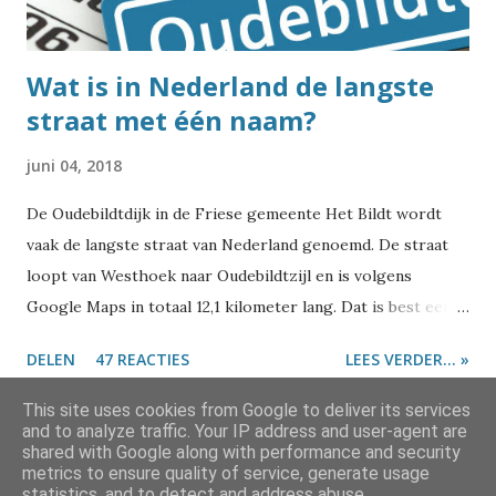
het Congres van Wenen nieuwe afspraken gemaakt over de
lan...
Wat is in Nederland de langste
straat met één naam?
juni 04, 2018
De Oudebildtdijk in de Friese gemeente Het Bildt wordt
vaak de langste straat van Nederland genoemd. De straat
loopt van Westhoek naar Oudebildtzijl en is volgens
Google Maps in totaal 12,1 kilometer lang. Dat is best een
eind inderdaad. Maar is het daarmee inderdaad de langste
DELEN
47 REACTIES
LEES VERDER... »
straat van Nederland? En meer specifiek: de langste straat
die van begin tot eind dezelfde straatnaam heeft? Ik zal het
This site uses cookies from Google to deliver its services
maar meteen verklappen: dat is dus niet. Als je gaat zoeken
and to analyze traffic. Your IP address and user-agent are
shared with Google along with performance and security
naar 'langste straat van Nederland' kom je allerlei
metrics to ensure quality of service, generate usage
Mogelijk gemaakt door Blogger
straatnamen tegen. Ik zag dat ergens iemand de Voorstraat
statistics, and to detect and address abuse.