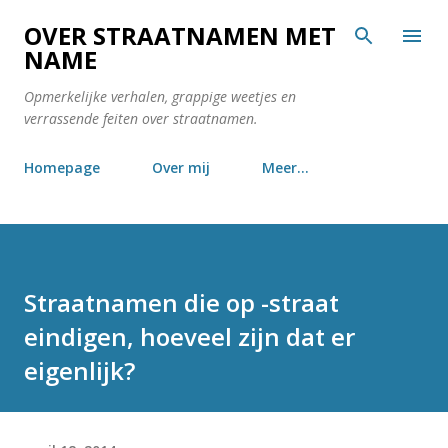
Doorgaan naar hoofdcontent
OVER STRAATNAMEN MET
NAME
Opmerkelijke verhalen, grappige weetjes en
verrassende feiten over straatnamen.
Homepage
Over mij
Meer…
Straatnamen die op -straat
eindigen, hoeveel zijn dat er
eigenlijk?