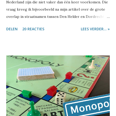
Nederland zijn die niet vaker dan één keer voorkomen. Die
vraag kreeg ik bijvoorbeeld na mijn artikel over de grote
overlap in straatnamen tussen Den Helder en Dordrecht .
Of naar aanleiding van de top-10 van meest voorkomende
DELEN
20 REACTIES
LEES VERDER... »
Nederlandse straatnamen . Of het gebeurt als ik wat schrijf
over bijzondere straatnamen zoals Burelhul ,
Szydlowskiplein of Wroetende Mol , of tweets stuur over
opmerkelijke namen zoals Nijdjipstrjitte of Wiebiegenweg .
Aan de ene kant zijn er best veel straatnamen die heel vaak
voorkomen, en lijkt er dus weinig ruimte voor echt unieke
straatnamen. Maar aan de andere kant komen er eigenlijk
best vaak vreemde straatnamen voorbij waarvan je je haast
niet voor kunt stellen dat er meer straten zijn die zo heten.
Ik heb het eindelijk uitgezocht. Om het antwoord op de
vraag te vinden, ben ik weer eens in de BAG-database
gedoken. Dat is de database van de Basisregistraties