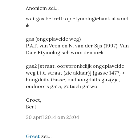
Anoniem zei…
wat gas betreft: op etymologiebank.nl vond
ik
gas (ongeplaveide weg)
P.A.F. van Veen en N. van der Sĳs (1997), Van
Dale Etymologisch woordenboek
gas2 [straat, oorspronkelijk ongeplaveide
weg i.t.t. straat (zie aldaar)] {gasse 1477} <
hoogduits Gasse, oudhoogduits gaz(z)a,
oudnoors gata, gotisch gatwo.
Groet,
Bert
20 april 2014 om 23:04
Greet
zei…