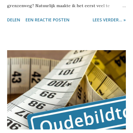
grenzenweg? Natuurlijk maakte ik het eerst veel te
moeilijk: ik haalde er een vraagstuk bij van de lagere
DELEN
EEN REACTIE POSTEN
LEES VERDER... »
school. Er staan vier bomen langs de weg en een man wil
daar slingers tussen ophangen. De vraag is hoeveel
slingers hij nodig heeft. Ik herinner me goed dat een deel
van de klas zonder na te denken 'vier' antwoordde. Als er
vier bomen staan, heb je immers ook vier slingers nodig.
Maar zo zit het dus niet. En als je drie landen hebt, zitten
daar ook zeker geen vier grenzen tussen. Maar hoe komt
de Viergrenzenweg dan aan zijn naam? Dat is heel
eenvoudig: ons Drielandenpunten was ooit een
Vierlandenpunt. Behalve Nederland, België en Duitsland
kwam ook Neutraal Moresnet nog op dit punt uit. Neutraal
Moresnet? Na de val van Napoleon werden in 1815 tijdens
het Congres van Wenen nieuwe afspraken gemaakt over de
lan...