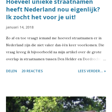
Hoeveel unieke straatnamen
heeft Nederland nou eigenlijk?
Ik zocht het voor je uit!
januari 14, 2018
Zo af en toe vraagt iemand me hoeveel straatnamen er in
Nederland zijn die niet vaker dan één keer voorkomen. Die
vraag kreeg ik bijvoorbeeld na mijn artikel over de grote
overlap in straatnamen tussen Den Helder en Dordrecht .
Of naar aanleiding van de top-10 van meest voorkomende
DELEN
20 REACTIES
LEES VERDER... »
Nederlandse straatnamen . Of het gebeurt als ik wat schrijf
over bijzondere straatnamen zoals Burelhul ,
Szydlowskiplein of Wroetende Mol , of tweets stuur over
opmerkelijke namen zoals Nijdjipstrjitte of Wiebiegenweg .
Aan de ene kant zijn er best veel straatnamen die heel vaak
voorkomen, en lijkt er dus weinig ruimte voor echt unieke