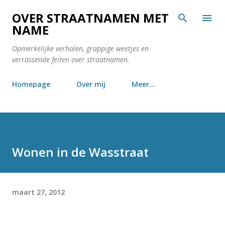
Doorgaan naar hoofdcontent
OVER STRAATNAMEN MET
NAME
Opmerkelijke verhalen, grappige weetjes en
verrassende feiten over straatnamen.
Homepage
Over mij
Meer…
Wonen in de Wasstraat
maart 27, 2012