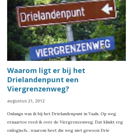
straatnamen. Maar aan de andere kant komen er eigenlijk
best vaak vreemde straatnamen voorbij waarvan je je haast
niet voor kunt stellen dat er meer straten zijn die zo heten.
Ik heb het eindelijk uitgezocht. Om het antwoord op de
vraag te vinden, ben ik weer eens in de BAG-database
gedoken. Dat is de database van de Basisregistraties
Adressen en Gebouwen, en daarin s...
Waarom ligt er bij het
Drielandenpunt een
Viergrenzenweg?
augustus 21, 2012
Onlangs was ik bij het Drielandenpunt in Vaals. Op weg
ernaartoe reed ik over de Viergrenzenweg. Dat klinkt erg
onlogisch... waarom heet die weg niet gewoon Drie