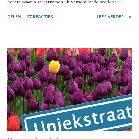
eerste waarin straatnamen uit verschillende steden werden
gebruikt. Dus vroeg ik me af: is er misschien toch één stad
DELEN
27 REACTIES
LEES VERDER... »
te vinden die al die straatnamen heeft? Dan zouden ze daar
mooi hun geheel eigen editie van het spel kunnen maken.
Tijdens die zoektocht diende nog een tweede vraag zich
aan: waar ligt Ons Dorp? Laten we eerst eens even kijken
hoe bijzonder die straatnamen uit het Monopoly-spel
eigenlijk zijn. In de top-10 met straatnamen die in het
Nederland het meest voorkomen, staat één straat uit
Monopoly: de Dorpsstraat . Die komt in Nederland 315 keer
voor, van Aalsmeer tot Zwolle. De Brink komt 67 keer voor,
van Almelo tot Zuidwolde. Op 43 plaatsen ligt een
Steenstraat , van Alphen aan den Rijn tot in Zwolle. Dan
komen we bij een bijzonder geval: de Houtstraat komt 32
keer voor in Nederland (van Almere tot Wolvega), maar
vreemd...