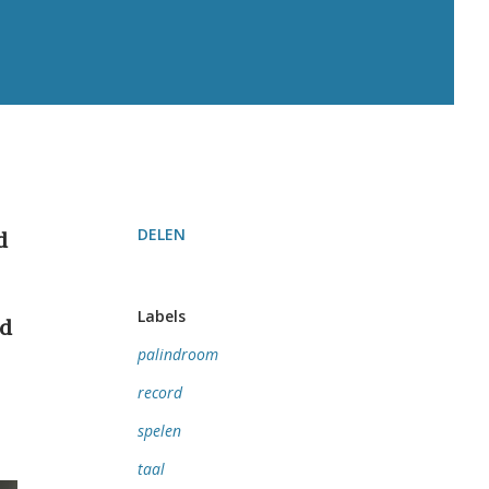
DELEN
d
Labels
nd
palindroom
record
spelen
taal