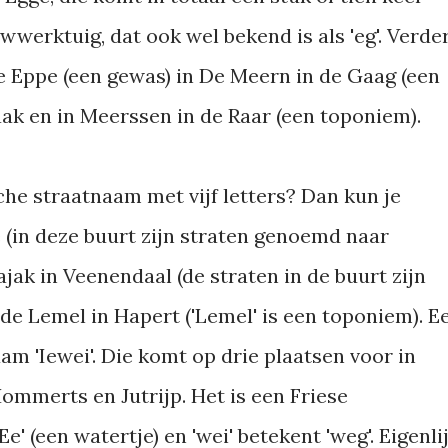
wwerktuig, dat ook wel bekend is als 'eg'. Verde
e Eppe (een gewas) in De Meern in de Gaag (een
Kaak en in Meerssen in de Raar (een toponiem).
che straatnaam met vijf letters? Dan kun je
 (in deze buurt zijn straten genoemd naar
jak in Veenendaal (de straten in de buurt zijn
de Lemel in Hapert ('Lemel' is een toponiem). E
aam 'Iewei'. Die komt op drie plaatsen voor in
Hommerts en Jutrijp. Het is een Friese
'Ee' (een watertje) en 'wei' betekent 'weg'. Eigenli