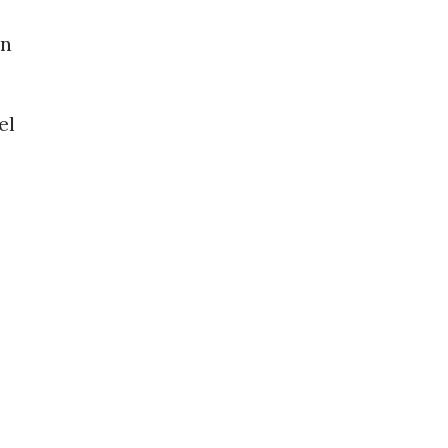
én
el
-