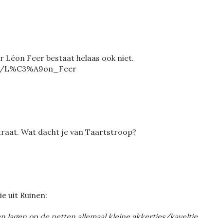
 Léon Feer bestaat helaas ook niet.
wiki/L%C3%A9on_Feer
traat. Wat dacht je van Taartstroop?
ie uit Ruinen:
n lagen op de netten allemaal kleine akkertjes/kaveltje.