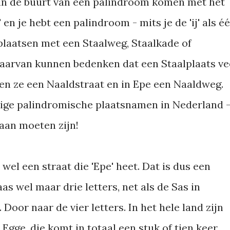
 in de buurt van een palindroom komen met het
 en je hebt een palindroom - mits je de 'ij' als é
t plaatsen met een Staalweg, Staalkade of
 daarvan kunnen bedenken dat een Staalplaats ve
ben ze een Naaldstraat en in Epe een Naaldweg.
inige palindromische plaatsnamen in Nederland 
laan moeten zijn!
wel een straat die 'Epe' heet. Dat is dus een
s wel maar drie letters, net als de Sas in
 Door naar de vier letters. In het hele land zijn
gge, die komt in totaal een stuk of tien keer