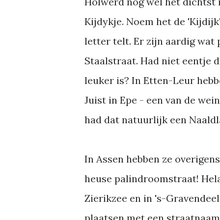
Holwerd nog wel het dichtst
Kijdykje. Noem het de 'Kijdijk'
letter telt. Er zijn aardig wa
Staalstraat. Had niet eentje
leuker is? In Etten-Leur heb
Juist in Epe - een van de we
had dat natuurlijk een Naald
In Assen hebben ze overigens 
heuse palindroomstraat! Helaa
Zierikzee en in 's-Gravendeel.
plaatsen met een straatnaam E