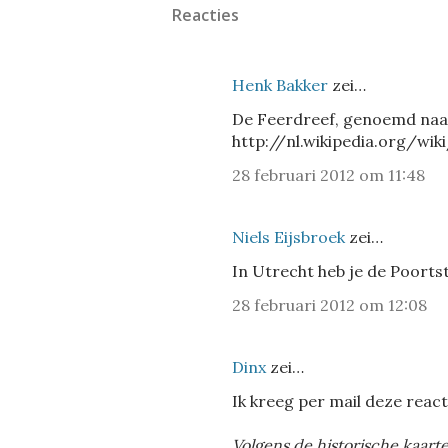
Reacties
Henk Bakker
zei…
De Feerdreef, genoemd naar
http://nl.wikipedia.org/
28 februari 2012 om 11:48
Niels Eijsbroek
zei…
In Utrecht heb je de Poorts
28 februari 2012 om 12:08
Dinx
zei…
Ik kreeg per mail deze react
Volgens de historische kaarte