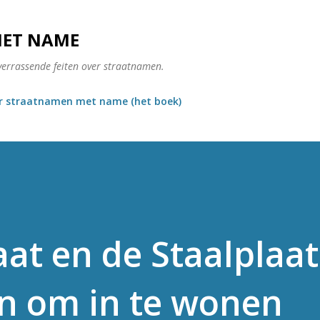
Doorgaan naar hoofdcontent
MET NAME
verrassende feiten over straatnamen.
r straatnamen met name (het boek)
at en de Staalplaat
n om in te wonen