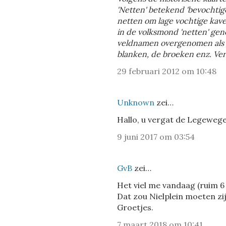
'Netten' betekend 'bevochtige
netten om lage vochtige kave
in de volksmond 'netten' ge
veldnamen overgenomen als s
blanken, de broeken enz. Ver
29 februari 2012 om 10:48
Unknown
zei…
Hallo, u vergat de Legeweg
9 juni 2017 om 03:54
GvB
zei…
Het viel me vandaag (ruim 6 
Dat zou Nielplein moeten zij
Groetjes.
7 maart 2018 om 10:41