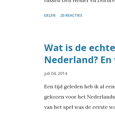
tussen Den Helder en Dordrec
meest voorkomende Nederland
DELEN
20 REACTIES
wat schrijf over bijzondere s
Szydlowskiplein of Wroetende
namen zoals Nijdjipstrjitte o
Wat is de echt
best veel straatnamen die hee
Nederland? En 
ruimte voor echt unieke str
komen er eigenlijk best vaak
juli 04, 2014
je haast niet voor kunt stelle
Een tijd geleden heb ik al ee
heb het eindelijk uitgezocht
gekozen voor het Nederlands
ben ik weer eens in de BAG-d
van het spel was de eerste w
de Basisregistraties Adressen