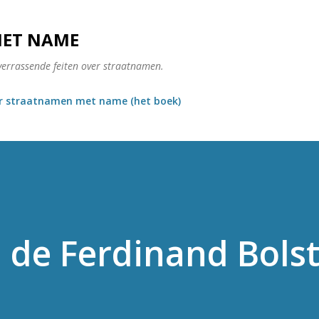
Doorgaan naar hoofdcontent
MET NAME
verrassende feiten over straatnamen.
r straatnamen met name (het boek)
n de Ferdinand Bols