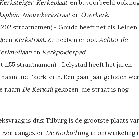
Kerksteiger
,
Kerkeplaat
, en bijvoorbeeld ook no
ksplein
,
Nieuwkerkstraat
en
Overkerk
.
202 straatnamen) - Gouda heeft net als Leiden
geen
Kerkstraat
. Ze hebben er ook
Achter de
erkhoflaan
en
Kerkpolderpad
.
 1155 straatnamen) - Lelystad heeft het jaren
naam met 'kerk' erin. Een paar jaar geleden we
de naam
De Kerkuil
gekozen; die straat is nog
svraag is dus: Tilburg is de grootste plaats va
. Een aangezien
De Kerkuil
nog in ontwikkeling i