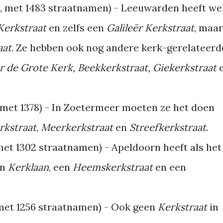
 met 1483 straatnamen) - Leeuwarden heeft we
Kerkstraat
en zelfs een
Galileër Kerkstraat
, maar
aat
. Ze hebben ook nog andere kerk-gerelateerd
r de Grote Kerk, Beekkerkstraat, Giekerkstraat
met 1378) - In Zoetermeer moeten ze het doen
kstraat
,
Meerkerkstraat
en
Streefkerkstraat
.
et 1302 straatnamen) - Apeldoorn heeft als het
en
Kerklaan
, een
Heemskerkstraat
en een
et 1256 straatnamen) - Ook geen
Kerkstraat
in