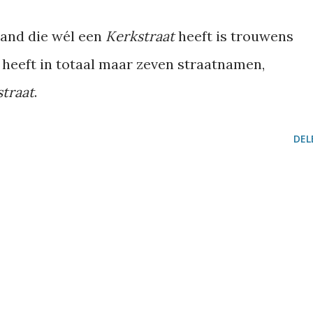
land die wél een
Kerkstraat
heeft is trouwens
 heeft in totaal maar zeven straatnamen,
traat
.
DEL