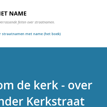
Doorgaan naar hoofdcontent
MET NAME
verrassende feiten over straatnamen.
r straatnamen met name (het boek)
om de kerk - over
nder Kerkstraat