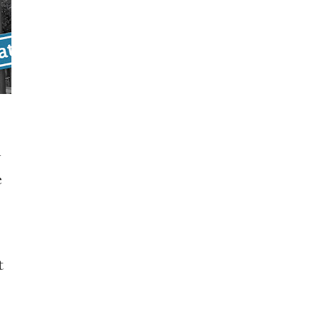
n
e
t