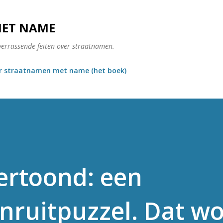
Doorgaan naar hoofdcontent
MET NAME
verrassende feiten over straatnamen.
r straatnamen met name (het boek)
ertoond: een
ruitpuzzel. Dat wo