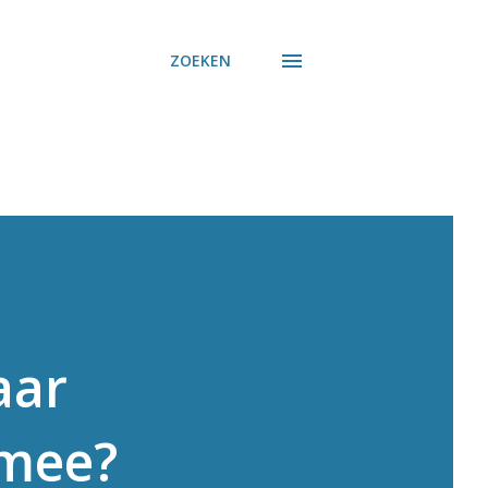
ZOEKEN
aar
 mee?