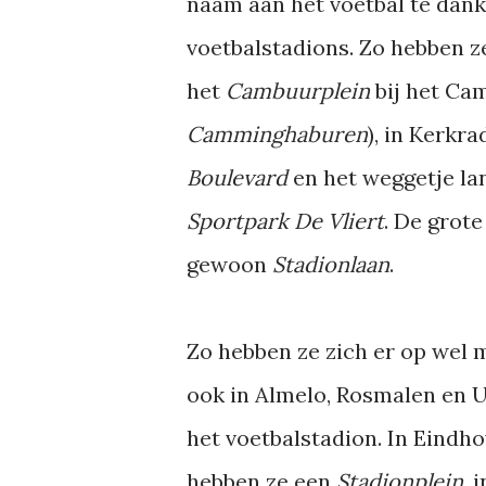
naam aan het voetbal te dan
voetbalstadions. Zo hebben z
het
Cambuurplein
bij het Ca
Camminghaburen
), in Kerkr
Boulevard
en het weggetje lan
Sportpark De Vliert
. De grot
gewoon
Stadionlaan
.
Zo hebben ze zich er op wel 
ook in Almelo, Rosmalen en 
het voetbalstadion. In Eindh
hebben ze een
Stadionplein
, 