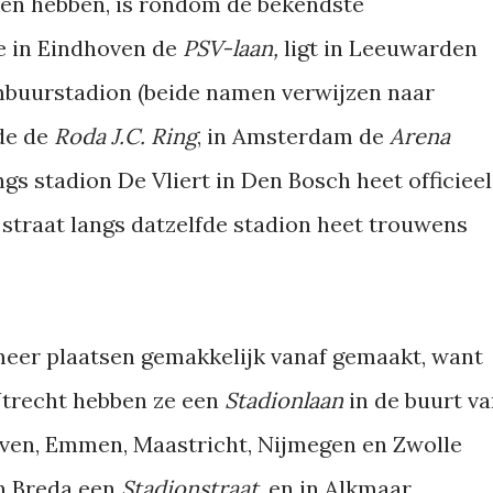
ken hebben, is rondom de bekendste
e in Eindhoven de
PSV-laan,
ligt in Leeuwarden
mbuurstadion (beide namen verwijzen naar
ade de
Roda J.C. Ring
, in Amsterdam de
Arena
gs stadion De Vliert in Den Bosch heet officieel
e straat langs datzelfde stadion heet trouwens
meer plaatsen gemakkelijk vanaf gemaakt, want
Utrecht hebben ze een
Stadionlaan
in de buurt v
oven, Emmen, Maastricht, Nijmegen en Zwolle
in Breda een
Stadionstraat
, en in Alkmaar,