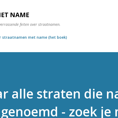
Doorgaan naar hoofdcontent
MET NAME
verrassende feiten over straatnamen.
r straatnamen met name (het boek)
r alle straten die n
n genoemd - zoek je