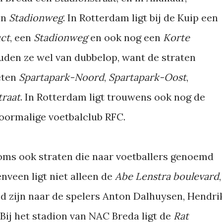
en
Stadionweg
. In Rotterdam ligt bij de Kuip een
ct
, een
Stadionweg
en ook nog een
Korte
uden ze wel van dubbelop, want de straten
eten
Spartapark-Noord
,
Spartapark-Oost
,
traat
. In Rotterdam ligt trouwens ook nog de
oormalige voetbalclub RFC.
oms ook straten die naar voetballers genoemd
enveen ligt niet alleen de
Abe Lenstra boulevard
,
d zijn naar de spelers Anton Dalhuysen, Hendri
ij het stadion van NAC Breda ligt de
Rat