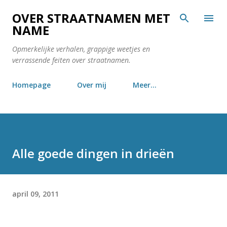
Doorgaan naar hoofdcontent
OVER STRAATNAMEN MET
NAME
Opmerkelijke verhalen, grappige weetjes en
verrassende feiten over straatnamen.
Homepage
Over mij
Meer…
Alle goede dingen in drieën
april 09, 2011