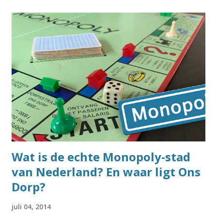
opmerkelijke namen zoals Nijdjipstrjitte of Wiebiegenweg .
Aan de ene kant zijn er best veel straatnamen die heel vaak
voorkomen, en lijkt er dus weinig ruimte voor echt unieke
straatnamen. Maar aan de andere kant komen er eigenlijk
best vaak vreemde straatnamen voorbij waarvan je je haast
niet voor kunt stellen dat er meer straten zijn die zo heten.
Ik heb het eindelijk uitgezocht. Om het antwoord op de
vraag te vinden, ben ik weer eens in de BAG-database
gedoken. Dat is de database van de Basisregistraties
Adressen en Gebouwen, en daarin s...
Wat is de echte Monopoly-stad
van Nederland? En waar ligt Ons
Dorp?
juli 04, 2014