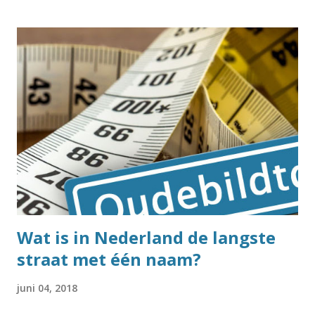
slingers hij nodig heeft. Ik herinner me goed dat een deel
van de klas zonder na te denken 'vier' antwoordde. Als er
vier bomen staan, heb je immers ook vier slingers nodig.
Maar zo zit het dus niet. En als je drie landen hebt, zitten
daar ook zeker geen vier grenzen tussen. Maar hoe komt
de Viergrenzenweg dan aan zijn naam? Dat is heel
eenvoudig: ons Drielandenpunten was ooit een
Vierlandenpunt. Behalve Nederland, België en Duitsland
kwam ook Neutraal Moresnet nog op dit punt uit. Neutraal
Moresnet? Na de val van Napoleon werden in 1815 tijdens
het Congres van Wenen nieuwe afspraken gemaakt over de
lan...
Wat is in Nederland de langste
straat met één naam?
juni 04, 2018