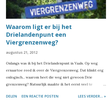
komen we bij een bijzonder geval: de Houtstraat komt 32
keer voor in Nederland (van Almere tot Wolvega), maar
vreemd...
Waarom ligt er bij het
Drielandenpunt een
Viergrenzenweg?
augustus 21, 2012
Onlangs was ik bij het Drielandenpunt in Vaals. Op weg
ernaartoe reed ik over de Viergrenzenweg. Dat klinkt erg
onlogisch... waarom heet die weg niet gewoon Drie
grenzenweg? Natuurlijk maakte ik het eerst veel te
moeilijk: ik haalde er een vraagstuk bij van de lagere
DELEN
EEN REACTIE POSTEN
LEES VERDER... »
school. Er staan vier bomen langs de weg en een man wil
daar slingers tussen ophangen. De vraag is hoeveel