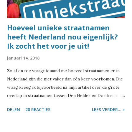
Hoeveel unieke straatnamen
heeft Nederland nou eigenlijk?
Ik zocht het voor je uit!
januari 14, 2018
Zo af en toe vraagt iemand me hoeveel straatnamen er in
Nederland zijn die niet vaker dan één keer voorkomen. Die
vraag kreeg ik bijvoorbeeld na mijn artikel over de grote
overlap in straatnamen tussen Den Helder en Dordrecht .
Of naar aanleiding van de top-10 van meest voorkomende
DELEN
20 REACTIES
LEES VERDER... »
Nederlandse straatnamen . Of het gebeurt als ik wat schrijf
over bijzondere straatnamen zoals Burelhul ,
Szydlowskiplein of Wroetende Mol , of tweets stuur over