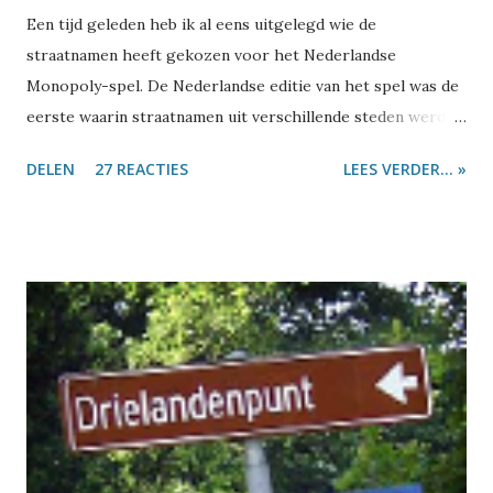
Een tijd geleden heb ik al eens uitgelegd wie de
straatnamen heeft gekozen voor het Nederlandse
Monopoly-spel. De Nederlandse editie van het spel was de
eerste waarin straatnamen uit verschillende steden werden
gebruikt. Dus vroeg ik me af: is er misschien toch één stad
DELEN
27 REACTIES
LEES VERDER... »
te vinden die al die straatnamen heeft? Dan zouden ze daar
mooi hun geheel eigen editie van het spel kunnen maken.
Tijdens die zoektocht diende nog een tweede vraag zich
aan: waar ligt Ons Dorp? Laten we eerst eens even kijken
hoe bijzonder die straatnamen uit het Monopoly-spel
eigenlijk zijn. In de top-10 met straatnamen die in het
Nederland het meest voorkomen, staat één straat uit
Monopoly: de Dorpsstraat . Die komt in Nederland 315 keer
voor, van Aalsmeer tot Zwolle. De Brink komt 67 keer voor,
van Almelo tot Zuidwolde. Op 43 plaatsen ligt een
Steenstraat , van Alphen aan den Rijn tot in Zwolle. Dan